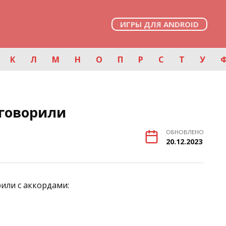
ИГРЫ ДЛЯ ANDROID
К
Л
М
Н
О
П
Р
С
Т
У
говорили
ОБНОВЛЕНО
20.12.2023
или с аккордами: