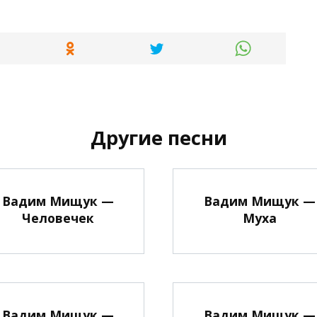
Другие песни
Вадим Мищук —
Вадим Мищук —
Человечек
Муха
Вадим Мищук —
Вадим Мищук —