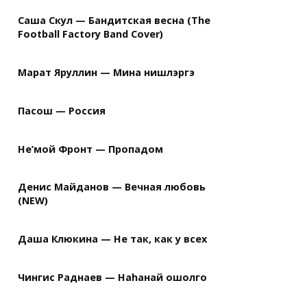
Саша Скул — Бандитская весна (The
Football Factory Band Cover)
Марат Яруллин — Мина нишлэргэ
Пасош — Россия
Не’мой Фронт — Пропадом
Денис Майданов — Вечная любовь
(NEW)
Даша Клюкина — Не так, как у всех
Чингис Раднаев — Наhанай ошолго