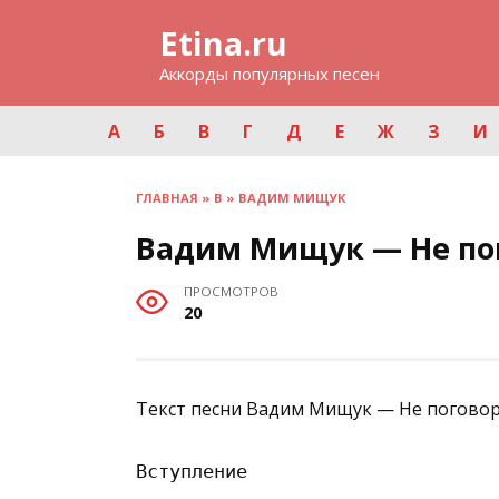
Перейти
Etina.ru
к
содержанию
Аккорды популярных песен
А
Б
В
Г
Д
Е
Ж
З
И
ГЛАВНАЯ
»
В
»
ВАДИМ МИЩУК
Вадим Мищук — Не по
ПРОСМОТРОВ
20
Текст песни Вадим Мищук — Не поговор
Вступление
