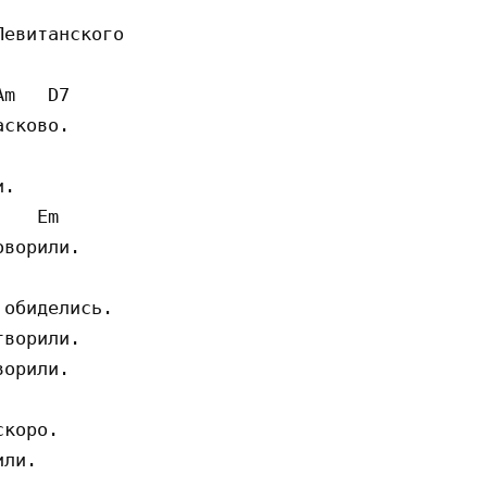
m   D7   

сково.

.

   Em

ворили.

обиделись.

ворили.

орили.

коро.

ли.
