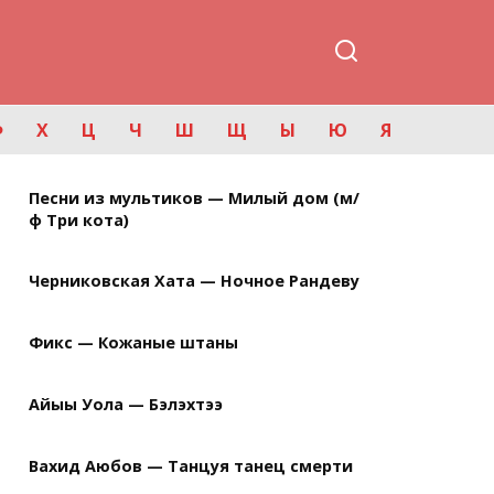
Ф
Х
Ц
Ч
Ш
Щ
Ы
Ю
Я
Песни из мультиков — Милый дом (м/
ф Три кота)
Черниковская Хата — Ночное Рандеву
Фикс — Кожаные штаны
Айыы Уола — Бэлэхтээ
Вахид Аюбов — Танцуя танец смерти