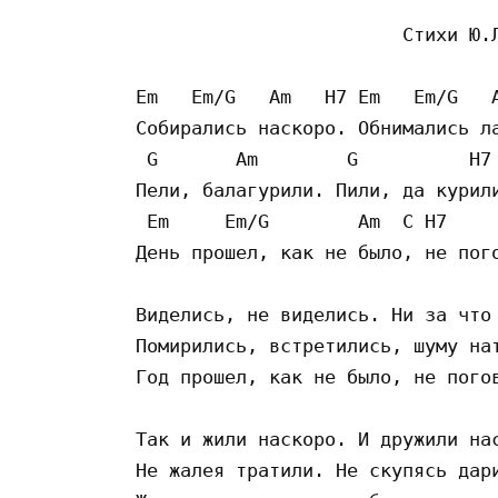
		        Стихи Ю.Левитанского

Em   Em/G   Am   H7 Em   Em/G   A
Собирались наскоро. Обнимались ла
 G       Am        G          H7

Пели, балагурили. Пили, да курили
 Em     Em/G        Am  С H7     
День прошел, как не было, не пого
Виделись, не виделись. Ни за что 
Помирились, встретились, шуму нат
Год прошел, как не было, не погов
Так и жили наскоро. И дружили нас
Не жалея тратили. Не скупясь дари