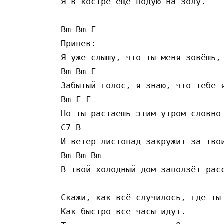
Я в костре ещё подую на золу.

Bm Bm F

Припев:

Я уже слышу, что ты меня зовёшь,

Bm Bm F

Забытый голос, я знаю, что тебе я
Bm F F

Но ты растаешь этим утром словно 
C7 B

И ветер листопад закружит за твои
Bm Bm Bm

В твой холодный дом заползёт расс
Скажи, как всё случилось, где ты 
Как быстро все часы идут.
