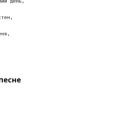
ий день,

тен,

ня,

песне