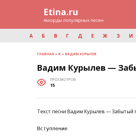
Перейти
Etina.ru
к
содержанию
Аккорды популярных песен
А
Б
В
Г
Д
Е
Ж
З
И
ГЛАВНАЯ
»
В
»
ВАДИМ КУРЫЛЕВ
Вадим Курылев — Заб
ПРОСМОТРОВ
15
Текст песни Вадим Курылев — Забытый г
Вступление
