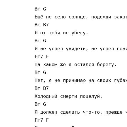
Bm G

Ещё не село солнце, подожди закат
Bm B7

Я от тебя не убегу.

Bm G

Я не успел увидеть, не успел поня
Fm7 F

На каком же я остался берегу.

Bm G

Нет, я не принимаю на своих губах
Bm B7

Холодный смерти поцелуй,

Bm G

Я должен сделать что-то, прежде ч
Fm7 F
