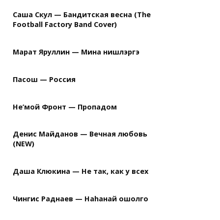
Саша Скул — Бандитская весна (The
Football Factory Band Cover)
Марат Яруллин — Мина нишлэргэ
Пасош — Россия
Не’мой Фронт — Пропадом
Денис Майданов — Вечная любовь
(NEW)
Даша Клюкина — Не так, как у всех
Чингис Раднаев — Наhанай ошолго