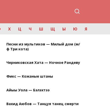
Ф
Х
Ц
Ч
Ш
Щ
Ы
Ю
Я
Песни из мультиков — Милый дом (м/
ф Три кота)
Черниковская Хата — Ночное Рандеву
Фикс — Кожаные штаны
Айыы Уола — Бэлэхтээ
Вахид Аюбов — Танцуя танец смерти