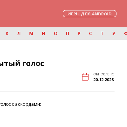
ИГРЫ ДЛЯ ANDROID
К
Л
М
Н
О
П
Р
С
Т
У
ытый голос
ОБНОВЛЕНО
20.12.2023
олос с аккордами: