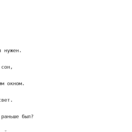
 нужен.

сон,

м окном.

вет.

раньше был?
