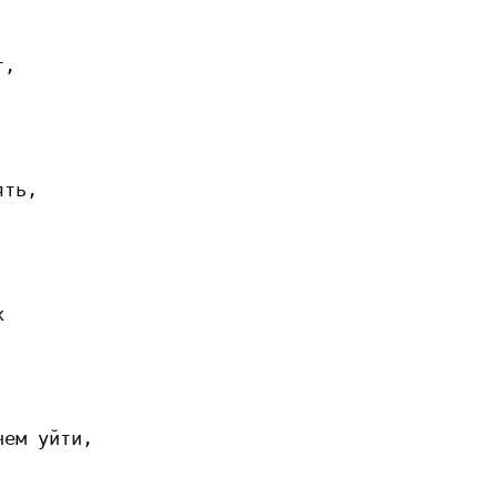
,

ть,



ем уйти,
