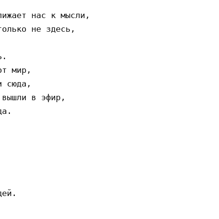
олько не здесь,

.

т мир,

 сюда,

вышли в эфир,

а.

ей.
