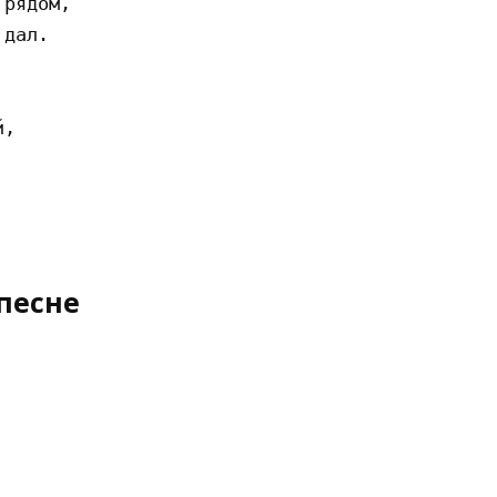
рядом,

дал.

,

песне