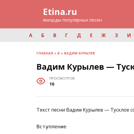
Перейти
Etina.ru
к
содержанию
Аккорды популярных песен
А
Б
В
Г
Д
Е
Ж
З
И
ГЛАВНАЯ
»
В
»
ВАДИМ КУРЫЛЕВ
Вадим Курылев — Туск
ПРОСМОТРОВ
10
Текст песни Вадим Курылев — Тусклое с
Вступление
