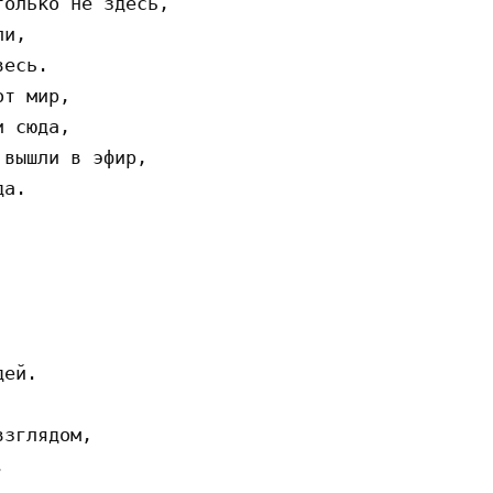
олько не здесь,

и,

есь.

т мир,

 сюда,

вышли в эфир,

а.

ей.

зглядом,


