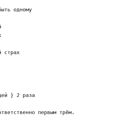
ыть одному





 страх

ей } 2 раза

тветственно первым трём.
