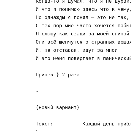
Когда-то я думал, что я не дурак,
И что я понимаю здесь что к чему,
Но однажды я понял – это не так,

С тех пор мне часто хочется побыт
Я слышу как сзади за моей спиной

Они всё шепчутся о странных вещах
И, не отставая, идут за мной

И это меня повергает в панический
Припев } 2 раза

-

(новый вариант)

Текст:		Каждый день приближает нас к мысли,
