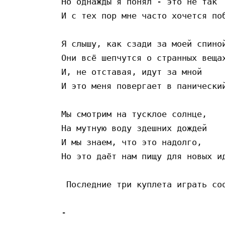
Но однажды я понял - это не так

И с тех пор мне часто хочется поб
Я слышу, как сзади за моей спиной
Они всё шепчутся о странных вещах
И, не отставая, идут за мной

И это меня повергает в панический
Мы смотрим на тусклое солнце,

На мутную воду здешних дождей

И мы знаем, что это надолго,

Но это даёт нам пищу для новых ид
 Последние три куплета играть соо
-
