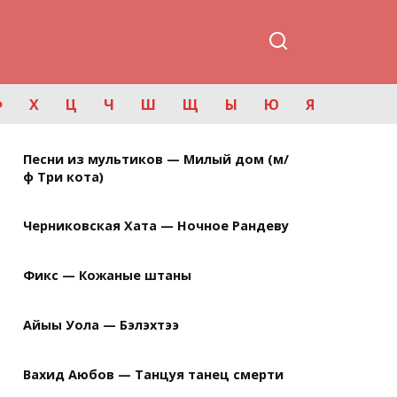
Ф
Х
Ц
Ч
Ш
Щ
Ы
Ю
Я
Песни из мультиков — Милый дом (м/
ф Три кота)
Черниковская Хата — Ночное Рандеву
Фикс — Кожаные штаны
Айыы Уола — Бэлэхтээ
Вахид Аюбов — Танцуя танец смерти