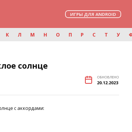
ИГРЫ ДЛЯ ANDROID
К
Л
М
Н
О
П
Р
С
Т
У
лое солнце
ОБНОВЛЕНО
20.12.2023
олнце с аккордами: