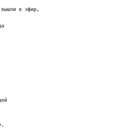
вышли в эфир,

а

ей



.
