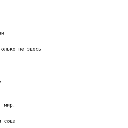
и

олько не здесь



 мир,

 сюда
