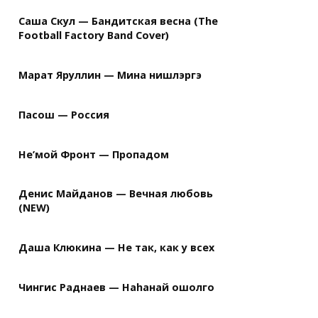
Саша Скул — Бандитская весна (The
Football Factory Band Cover)
Марат Яруллин — Мина нишлэргэ
Пасош — Россия
Не’мой Фронт — Пропадом
Денис Майданов — Вечная любовь
(NEW)
Даша Клюкина — Не так, как у всех
Чингис Раднаев — Наhанай ошолго