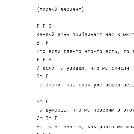
(первый вариант)

F F B

Каждый день приближает нас к мысл
Bm F

Что если где-то что-то есть, то т
F F B

И если ты увидел, что мы скисли

Bm F

То значит наш срок уже вышел весь
Bm F

Ты думаешь, что мы неверим в этот
Cm Bm F

Но ты не знаешь, как долго мы шли