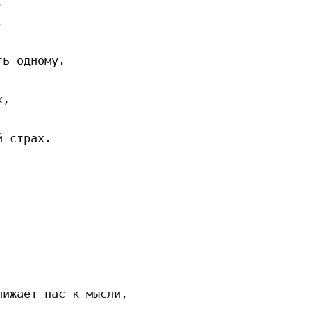




ь одному.

,

 страх.
