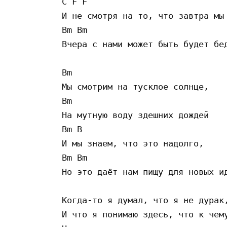
С F F

И не смотря на то, что завтра мы 
Bm Bm

Вчера с нами может быть будет бед
Bm

Мы смотрим на тусклое солнце,

Bm

На мутную воду здешних дождей

Bm B

И мы знаем, что это надолго,

Bm Bm

Но это даёт нам пищу для новых ид
Когда-то я думал, что я не дурак,
И что я понимаю здесь, что к чему