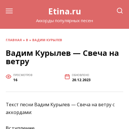
Перейти
Etina.ru
к
содержанию
Аккорды популярных песен
ГЛАВНАЯ
»
В
»
ВАДИМ КУРЫЛЕВ
Вадим Курылев — Свеча на
ветру
ПРОСМОТРОВ
ОБНОВЛЕНО
16
20.12.2023
Текст песни Вадим Курылев — Свеча на ветру с
аккордами:
Вступление
