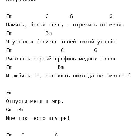
Fm           C       G            G

Память, белая ночь, – отрекись от меня.

Fm           Bm

Я устал в белизне твоей тихой утробы

Fm                C          G             
Рисовать чёрный профиль медных голов

Fm               Bm

И любить то, что жить никогда не смогло бы.
Fm

Отпусти меня в мир,

Gm  Bm

Мне так тесно внутри!

Fm   C          G
