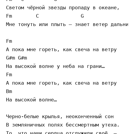
Светом чёрной звезды пропаду в океане,

Fm        C              G

Мне тонуть или плыть – знает ветер дальних 
Fm

А пока мне гореть, как свеча на ветру

G#m G#m

На высокой волне у неба на грани…

Fm

А пока мне гореть, как свеча на ветру

Bm

На высокой волне…

Черно-белые крылья, неоконченный сон

В земляничных полях бессмертным утеха.

То, что наши сердца отслужили своё, –
