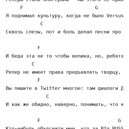
     F                         G

Я поднимал культуру, когда не было Versus'a
            C                              
Сквозь слезы, пот и боль делал песни про пе
           F                               
И беда эта не то чтобы велика, но, ребята, 
         C                                 
Репер не имеет права предъявлять творцу, а 
           F                               
Вы пишите в Twitter многое: там диалоги Дим
              C                            
И как же обидно, наверно, понимать, что каж
           F                           G

Кто-нибудь объясните мне, что за ВIg RUSSIА