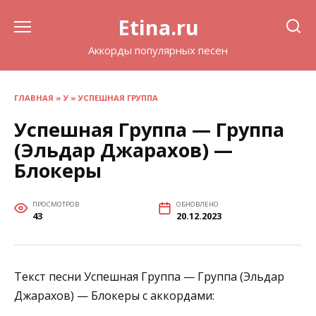
Перейти
Etina.ru
к
содержанию
Аккорды популярных песен
ГЛАВНАЯ
»
У
»
УСПЕШНАЯ ГРУППА
Успешная Группа — Группа
(Эльдар Джарахов) —
Блокеры
ПРОСМОТРОВ
ОБНОВЛЕНО
43
20.12.2023
Текст песни Успешная Группа — Группа (Эльдар
Джарахов) — Блокеры с аккордами: