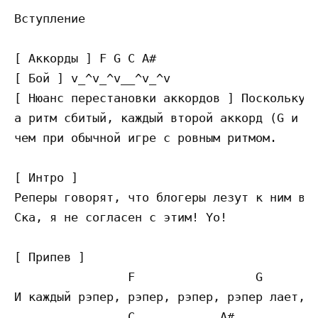
Вступление

[ Аккорды ] F G C A#

[ Бой ] v_^v_^v__^v_^v

[ Нюанс перестановки аккордов ] Поскольку ж
а ритм сбитый, каждый второй аккорд (G и A#
чем при обычной игре с ровным ритмом.

[ Интро ]

Реперы говорят, что блогеры лезут к ним в р
Ска, я не согласен с этим! Yo!

[ Припев ]

                F                 G

И каждый рэпер, рэпер, рэпер, рэпер лает, ч
                C            A#
