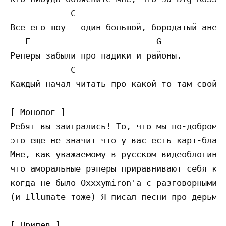
            C                              
Все его шоу — один большой, бородатый анекд
   F                         G

Реперы забыли про падики и районы.

            C                              
Каждый начал читать про какой то там свой б
[ Монолог ]

Ребят вы заигрались! То, что мы по-доброму 
это еще не значит что у вас есть карт-бланш
Мне, как уважаемому в русском видеоблогинге
что аморальные рэперы приравнивают себя к к
когда не было Оxxxymiron'a с разговорными в
(и Illumate тоже) Я писал песни про дерьмо,
[ Припев ]
