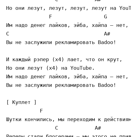
Но они лезут, лезут, лезут, лезут на YouTub
              F                 G

Им надо денег лайков, эйба, хайпа — нет, ре
C                               A#

Вы не заслужили рекламировать Вadoo!

И каждый рэпер (x4) лает, что он крут,

Но они лезут (x4) на YouTube.

Им надо денег лайков, эйба, хайпа — нет, ре
Вы не заслужили рекламировать Вadoo!

[ Куплет ]

           F                               
Шутки кончились, мы переходим к действиям.

                C            A#

Реперы стали блогерами — мы этого не привет