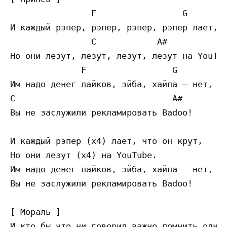
                F                 G

И каждый рэпер, рэпер, рэпер, рэпер лает, ч
                C            A#

Но они лезут, лезут, лезут, лезут на YouTub
              F                 G

Им надо денег лайков, эйба, хайпа — нет, ре
C                               A#

Вы не заслужили рекламировать Вadoo!

И каждый рэпер (x4) лает, что он крут,

Но они лезут (x4) на YouTube.

Им надо денег лайков, эйба, хайпа — нет, ре
Вы не заслужили рекламировать Вadoo!

[ Мораль ]
