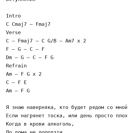
Intro 

С Cmaj7 – Fmaj7 

Verse 

С – Fmaj7 – C G/B – Am7 x 2 

F – G – C – F 

Dm – G – C – F G 

Refrain 

Am – F G x 2 

C – F E 

Am – F G 

Я знаю наверняка, кто будет рядом со мной. 
Если нагрянет тоска, или день просто плохой
Когда в крови алкоголь, 

До дома не доползти. 
