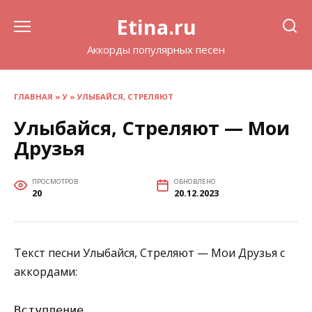
Перейти
Etina.ru
к
содержанию
Аккорды популярных песен
ГЛАВНАЯ
»
У
»
УЛЫБАЙСЯ, СТРЕЛЯЮТ
Улыбайся, Стреляют — Мои
Друзья
ПРОСМОТРОВ
ОБНОВЛЕНО
20
20.12.2023
Текст песни Улыбайся, Стреляют — Мои Друзья с
аккордами:
Вступление
