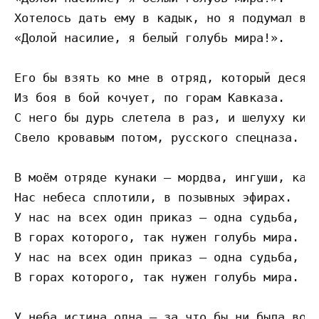
Хотелось дать ему в кадык, но я подумал в т
«Долой насилие, я белый голубь мира!».

Его бы взять ко мне в отряд, который десять
Из боя в бой кочует, по горам Кавказа. 

С него бы дурь слетела в раз, и шелуху кичл
Свело кровавым потом, русского спецназа. 

В моём отряде кунаки – мордва, ингуши, каза
Нас небеса сплотили, в позывных эфирах. 

У нас на всех один приказ – одна судьба, од
В горах которого, так нужен голубь мира. 

У нас на всех один приказ – одна судьба, од
В горах которого, так нужен голубь мира. 

У неба истина одна – за что бы ни была войн