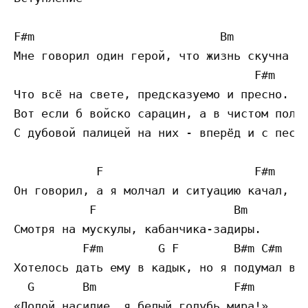
F#m                           Bm

Мне говорил один герой, что жизнь скучна ем
                                   F#m

Что всё на свете, предсказуемо и пресно.

Вот если б войско сарацин, а в чистом поле 
С дубовой палицей на них - вперёд и с песне
            F                      F#m

Он говорил, а я молчал и ситуацию качал,

           F                    Bm

Смотря на мускулы, кабанчика-задиры.

          F#m        G F        B#m C#m

Хотелось дать ему в кадык, но я подумал в т
  G       Bm                    F#m

«Долой насилие, я белый голубь мира!».
