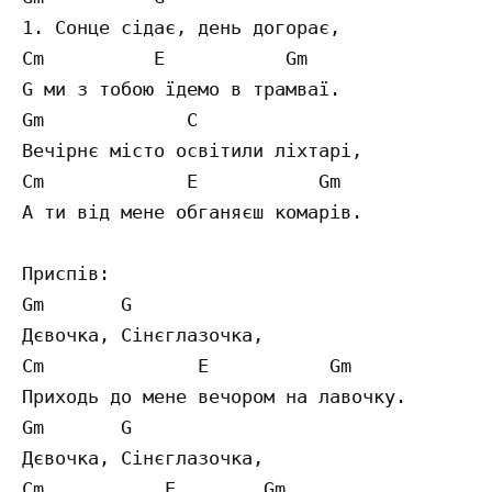
1. Сонце сідає, день догорає,

Cm          Е           Gm

G ми з тобою їдемо в трамваї.

Gm             С

Вечірнє місто освітили ліхтарі,

Cm             Е           Gm

А ти від мене обганяєш комарів.

Приспів:

Gm       G

Дєвочка, Сінєглазочка,

Cm              Е           Gm

Приходь до мене вечором на лавочку.

Gm       G

Дєвочка, Сінєглазочка,

Cm           Е        Gm
