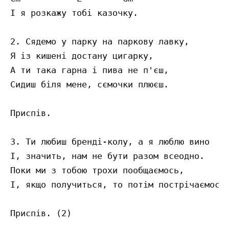
І я розкажу тобі казочку.

2. Сядемо у парку на паркову лавку,

Я із кишені достану цигарку,

А ти така гарна і пива не п'єш,

Сидиш біля мене, сємочки плюєш.

Приспів.

3. Ти любиш бренді-колу, а я люблю вино

І, значить, нам не бути разом всеодно.

Поки ми з тобою трохи пообщаємось,

І, якщо получиться, то потім пострічаємось.