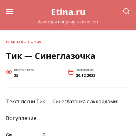
Перейти
Etina.ru
к
содержанию
Аккорды популярных песен
ГЛАВНАЯ
»
Т
»
ТИК
Тик — Синеглазочка
ПРОСМОТРОВ
ОБНОВЛЕНО
25
20.12.2023
Текст песни Тик — Синеглазочка с аккордами:
Вступление

Gm          G
