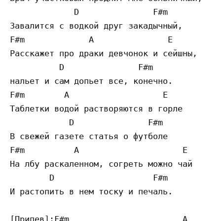
             D               F#m

Завалится с водкой друг закадычный,

F#m             A               E

Расскажет про драки девчонок и сейшны,

          D               F#m

нальет и сам допьет все, конечно.

F#m        A                   E

Таблетки водой растворяются в горле

            D               F#m

В свежей газете статья о футболе

F#m          A                     E

На лбу раскаленном, согреть можно чай

        D                    F#m

И растопить в нем тоску и печаль.

[Припев]:F#m                       A       