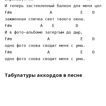
И теперь застекленный балкон для меня целый
F#m                A            E    D

зажженная спичка свет твоего окна.

F#m            A    E         D

И в фото-альбоме затертым до дыр,

F#m               A             E    D

одно фото снова сводит меня с ума.

F#m               A             E    D

Табулатуры аккордов в песне