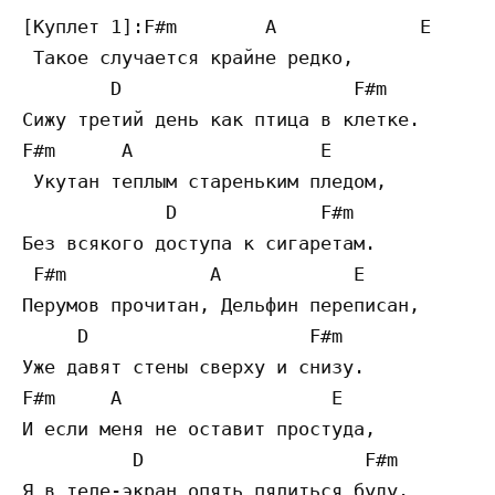
[Куплет 1]:F#m        A             E

 Такое случается крайне редко,

        D                     F#m

Сижу третий день как птица в клетке.

F#m      A                 E

 Укутан теплым стареньким пледом,

             D             F#m

Без всякого доступа к сигаретам.

 F#m             A            E

Перумов прочитан, Дельфин переписан,

     D                    F#m

Уже давят стены сверху и снизу.

F#m     A                   E

И если меня не оставит простуда,

          D                    F#m

Я в теле-экран опять пялиться буду.
