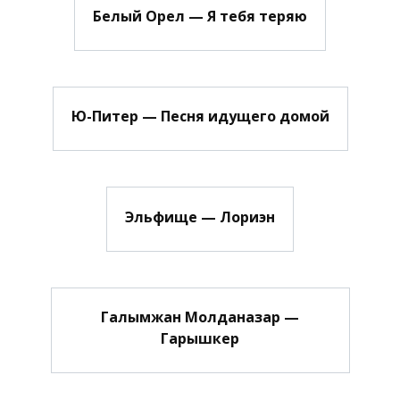
Белый Орел — Я тебя теряю
Ю-Питер — Песня идущего домой
Эльфище — Лориэн
Галымжан Молданазар —
Гарышкер