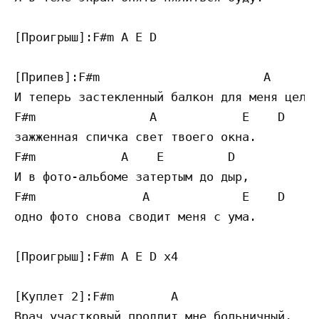
[Проигрыш]:F#m A E D

[Припев]:F#m                       A       
И теперь застекленный балкон для меня целый
F#m                A            E    D

зажженная спичка свет твоего окна.

F#m            A    E         D

И в фото-альбоме затертым до дыр,

F#m               A             E    D

одно фото снова сводит меня с ума.

[Проигрыш]:F#m A E D x4

[Куплет 2]:F#m        A                    
Врач участковый продлит мне больничный,
