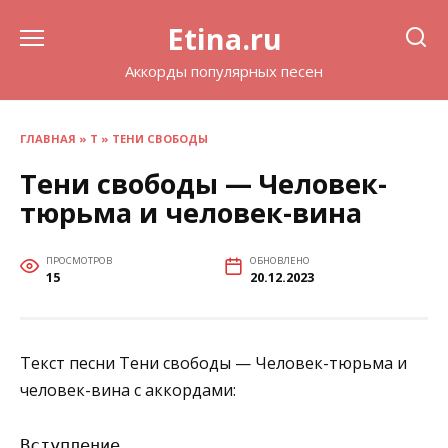
Перейти
Etina.ru
к
содержанию
Аккорды популярных песен
ГЛАВНАЯ
»
Т
»
ТЕНИ СВОБОДЫ
Тени свободы — Человек-
тюрьма и человек-вина
ПРОСМОТРОВ
ОБНОВЛЕНО
15
20.12.2023
Текст песни Тени свободы — Человек-тюрьма и
человек-вина с аккордами:
Вступление
