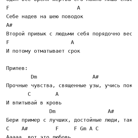
F                      A 

Себе надев на шею поводок 

A# 

Второй привык с людьми себя порядочно вести
F                    A 

И потому отматывает срок 

Припев: 

        Dm                  A#             
Прочные чувства, священные узы, учись пока 
       C        A 

И впитывай в кровь 

              Dm                 A#        
Бери пример с лучших, достойные люди, так с
C    A#         F     F Gm A C 

Ааааа, вот это любовь 
