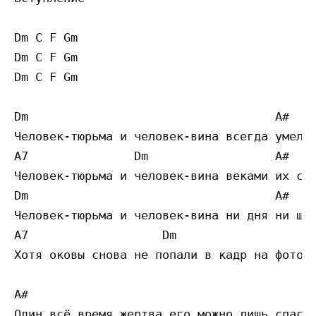
Dm C F Gm 

Dm C F Gm 

Dm C F Gm 

Dm                                   A#    
Человек-тюрьма и человек-вина всегда умели 
A7               Dm                  A#    
Человек-тюрьма и человек-вина веками их сою
Dm                                   A#    
Человек-тюрьма и человек-вина ни дня ни шаг
A7                   Dm                  A#
Хотя оковы снова не попали в кадр на фотогр
A# 

Один всё время жертва его можно лишь спасти