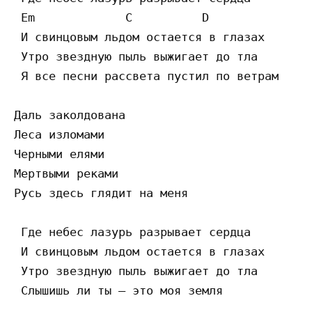
 Em             C          D

 И свинцовым льдом остается в глазах

 Утро звездную пыль выжигает до тла

 Я все песни рассвета пустил по ветрам

Даль заколдована

Леса изломами

Черными елями

Мертвыми реками

Русь здесь глядит на меня

 Где небес лазурь разрывает сердца

 И свинцовым льдом остается в глазах

 Утро звездную пыль выжигает до тла

 Слышишь ли ты – это моя земля
