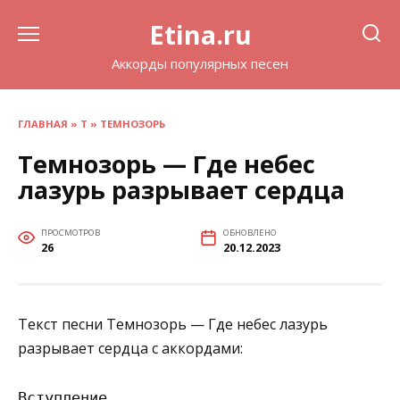
Перейти
Etina.ru
к
содержанию
Аккорды популярных песен
ГЛАВНАЯ
»
Т
»
ТЕМНОЗОРЬ
Темнозорь — Где небес
лазурь разрывает сердца
ПРОСМОТРОВ
ОБНОВЛЕНО
26
20.12.2023
Текст песни Темнозорь — Где небес лазурь
разрывает сердца с аккордами:
Вступление
