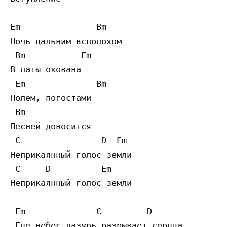
Em	         Bm

Ночь дальним всполохом

 Bm           Em

В латы окована

 Em              Bm

Полем, погостами

 Bm

Песней доносится

 C                D  Em

Неприкаянный голос земли

 C     D          Em

Неприкаянный голос земли

 Em              C         D

 Где небес лазурь разрывает сердца
