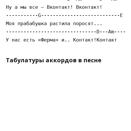
Ну а мы все — Вконтакт! Вконтакт!

-----------G---------------------------E

Моя прабабушка растила поросят...

-------------------------------D---Am----D-
Табулатуры аккордов в песне