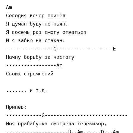
Am

Сегодня вечер пришёл

Я думал буду не пьян.

Я восемь раз смогу отжаться

И я забью на стакан.

----------------G-------------------E

Начну борьбу за чистоту

-----------------Am

Своих стремлений

....... и т.д.

Припев:

------------G----------------------------E

Моя прабабушка смотрела телевизор,

---------------------D--Am------D---Am
