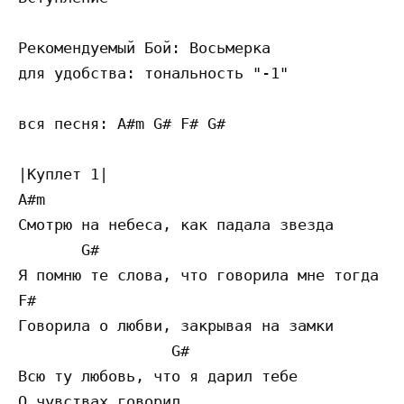
Рекомендуемый Бой: Восьмерка 

для удобства: тональность "-1"

вся песня: A#m G# F# G# 

|Куплет 1| 

A#m  

Смотрю на небеса, как падала звезда

       G# 

Я помню те слова, что говорила мне тогда

F# 

Говорила о любви, закрывая на замки

                 G#

Всю ту любовь, что я дарил тебе

О чувствах говорил
