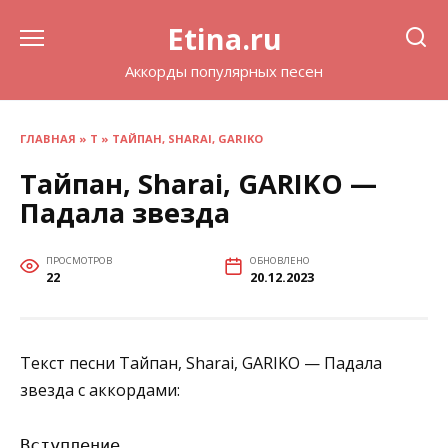
Перейти
Etina.ru
к
содержанию
Аккорды популярных песен
ГЛАВНАЯ
»
Т
»
ТАЙПАН, SHARAI, GARIKO
Тайпан, Sharai, GARIKO —
Падала звезда
ПРОСМОТРОВ
ОБНОВЛЕНО
22
20.12.2023
Текст песни Тайпан, Sharai, GARIKO — Падала
звезда с аккордами:
Вступление
