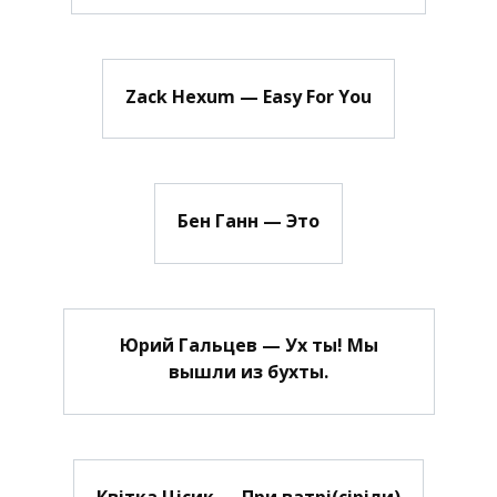
Zack Hexum — Easy For You
Бен Ганн — Это
Юрий Гальцев — Ух ты! Мы
вышли из бухты.
Квітка Цісик — При ватрі(сіріли)