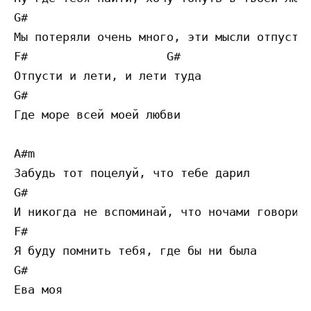
G# 

Мы потеряли очень много, эти мысли отпусти

F#                    G#

Отпусти и лети, и лети туда

G#

Где море всей моей любви

A#m 

Забудь тот поцелуй, что тебе дарил

G# 

И никогда не вспоминай, что ночами говорил

F#                    

Я буду помнить тебя, где бы ни была

G#

Ева моя
