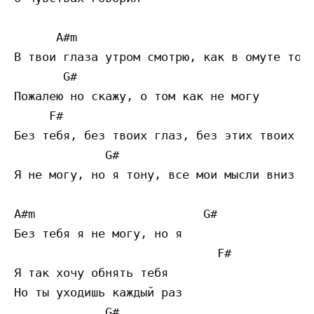
      A#m  

В твои глаза утром смотрю, как в омуте тону
       G#

Пожалею но скажу, о том как не могу

     F# 

Без тебя, без твоих глаз, без этих твоих лж
             G#

Я не могу, но я тону, все мои мысли вниз ко
A#m                        G# 

Без тебя я не могу, но я

                             F#

Я так хочу обнять тебя

Но ты уходишь каждый раз

             G# 
