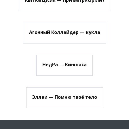
Агонный Коллайдер — кукла
НедРа — Киншаса
Эллаи — Помню твоё тело