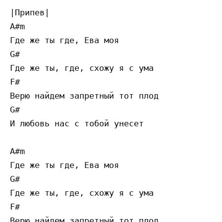
|Припев|

A#m 

Где же ты где, Ева моя

G# 

Где же ты, где, схожу я с ума

F# 

Верю найдем запретный тот плод

G#

И любовь нас с тобой унесет

A#m 

Где же ты где, Ева моя

G# 

Где же ты, где, схожу я с ума

F# 

Верю найдем запретный тот плод
