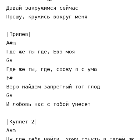
Давай закружимся сейчас

Прошу, кружись вокруг меня

|Припев|

A#m 

Где же ты где, Ева моя

G# 

Где же ты, где, схожу я с ума

F# 

Верю найдем запретный тот плод

G#

И любовь нас с тобой унесет

|Куплет 2| 

A#m 

Ну где тебя найти, хочу тонуть в твоей любв