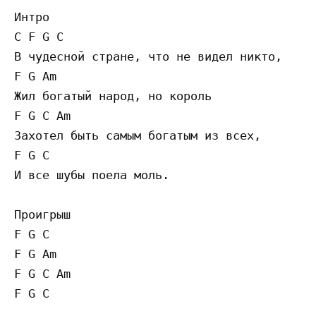
Интро 

C F G C

В чудесной стране, что не видел никто,

F G Am

Жил богатый народ, но король 

F G C Am

Захотел быть самым богатым из всех,

F G C 

И все шубы поела моль. 

Проигрыш

F G C

F G Am

F G C Am

F G C
