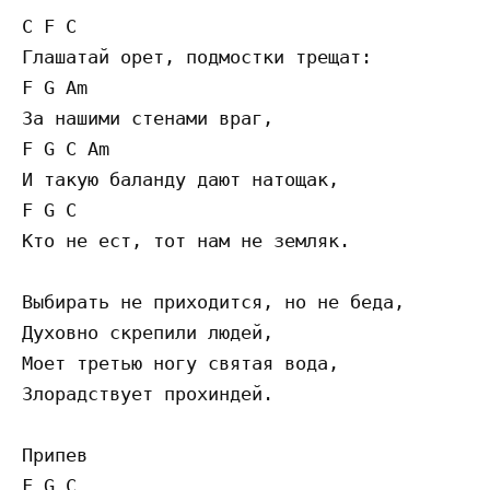
C F C

Глашатай орет, подмостки трещат: 

F G Am

За нашими стенами враг, 

F G C Am

И такую баланду дают натощак, 

F G C

Кто не ест, тот нам не земляк. 

Выбирать не приходится, но не беда, 

Духовно скрепили людей, 

Моет третью ногу святая вода, 

Злорадствует прохиндей. 

Припев

F G C
