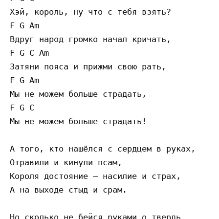
Хэй, король, ну что с тебя взять? 

F G Am

Вдруг народ громко начал кричать, 

F G C Am

Затяни пояса и прижми свою рать, 

F G Am

Мы не можем больше страдать,

F G C

Мы не можем больше страдать!

А того, кто нашёлся с сердцем в руках, 

Отравили и кинули псам, 

Короля достояние — насилие и страх, 

А на выходе стыд и срам. 

Но сколько не бейся руками о твердь 
