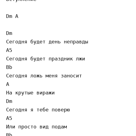
Dm A 

Dm 

Сегодня будет день неправды 

A5 

Сегодня будет праздник лжи 

Bb 

Сегодня ложь меня заносит 

A 

На крутые виражи 

Dm 

Сегодня я тебе поверю 

A5 

Или просто вид подам 

Bb 
