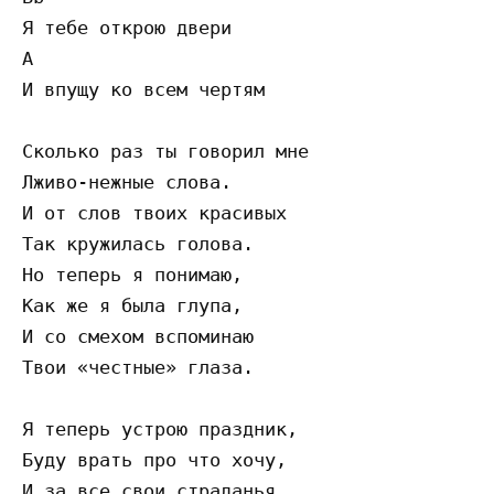
Я тебе открою двери 

A 

И впущу ко всем чертям

Сколько раз ты говорил мне

Лживо-нежные слова.

И от слов твоих красивых

Так кружилась голова.

Но теперь я понимаю,

Как же я была глупа,

И со смехом вспоминаю

Твои «честные» глаза.

Я теперь устрою праздник,

Буду врать про что хочу,

И за все свои страданья
