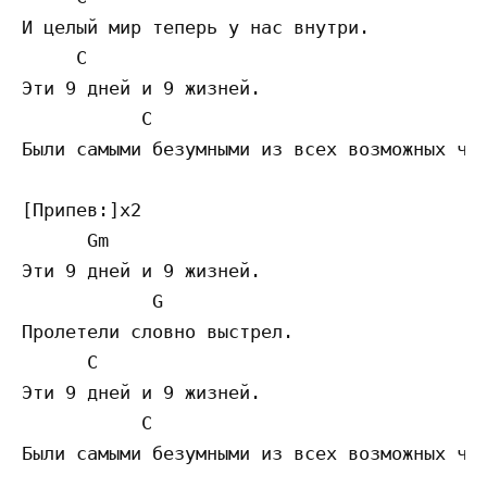
И целый мир теперь у нас внутри.

     C

Эти 9 дней и 9 жизней.

           C

Были самыми безумными из всех возможных чис
[Припев:]х2

      Gm

Эти 9 дней и 9 жизней.

            G

Пролетели словно выстрел.

      C

Эти 9 дней и 9 жизней.

           C
