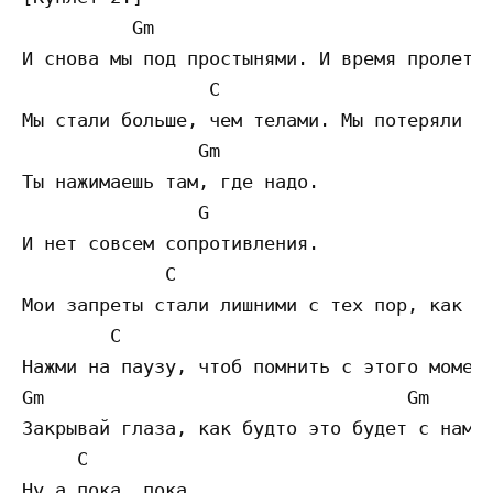
          Gm                               
И снова мы под простынями. И время пролетае
                 C                         
Мы стали больше, чем телами. Мы потеряли ра
                Gm

Ты нажимаешь там, где надо.

                G 

И нет совсем сопротивления.

             C           

Мои запреты стали лишними с тех пор, как я 
        C

Нажми на паузу, чтоб помнить с этого момент
Gm                                 Gm

Закрывай глаза, как будто это будет с нами 
     C

Ну а пока, пока...
