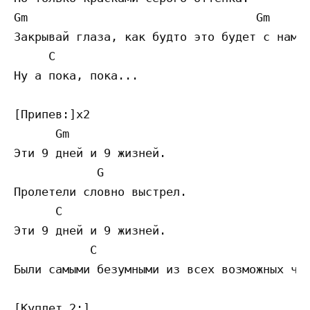
Gm                                 Gm

Закрывай глаза, как будто это будет с нами 
     C

Ну а пока, пока...

[Припев:]х2

      Gm

Эти 9 дней и 9 жизней.

            G

Пролетели словно выстрел.

      C

Эти 9 дней и 9 жизней.

           C

Были самыми безумными из всех возможных чис
[Куплет 2:]
