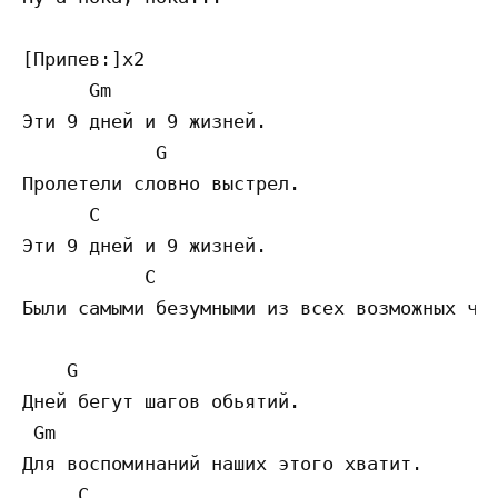
[Припев:]х2

      Gm

Эти 9 дней и 9 жизней.

            G

Пролетели словно выстрел.

      C

Эти 9 дней и 9 жизней.

           C

Были самыми безумными из всех возможных чис
    G      

Дней бегут шагов обьятий.

 Gm

Для воспоминаний наших этого хватит.

     C                                     