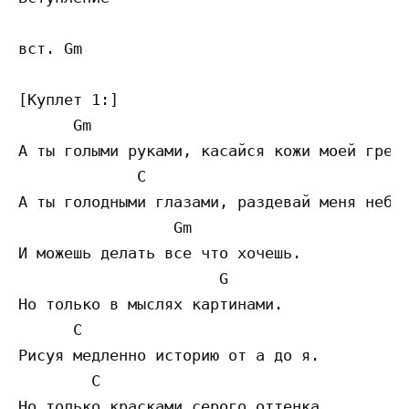
вст. Gm

[Куплет 1:]

      Gm                                 G

А ты голыми руками, касайся кожи моей грешн
             C                             
А ты голодными глазами, раздевай меня небре
                 Gm                        
И можешь делать все что хочешь.

                      G   

Но только в мыслях картинами.

      C                              

Рисуя медленно историю от а до я.

        C

Но только красками серого оттенка.
