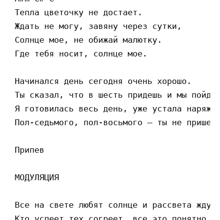
 Тепла цветочку не достает.

 Ждать не могу, завяну через сутки,

 Солнце мое, не обижай малютку.

 Где тебя носит, солнце мое.

 Начинался день сегодня очень хорошо.

 Ты сказал, что в шесть придешь и мы пойдем
 Я готовилась весь день, уже устала наряжат
 Пол-седьмого, пол-восьмого — ты не пришел.
 Припев

 МОДУЛЯЦИЯ

 Все на свете любят солнце и рассвета ждут.
 Кто успеет тех согреет, все это понятно.
