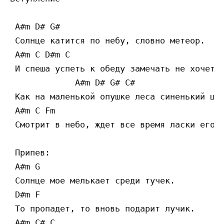
 A#m D# G#

 Солнце катится по небу, словно метеор.

 A#m C D#m C

 И спеша успеть к обеду замечать не хочет

             A#m D# G# C#

 Как на маленькой опушке леса синенький цве
 A#m C Fm

 Смотрит в небо, ждет все время ласки его.

 Припев:

 A#m G

 Солнце мое мелькает среди тучек.

 D#m F

 То пропадет, то вновь подарит лучик.

 A#m C# C
