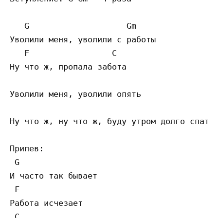
   G                    Gm

Уволили меня, уволили с работы

   F                 C

Ну что ж, пропала забота

Уволили меня, уволили опять

Ну что ж, ну что ж, буду утром долго спать

Припев:

 G

И часто так бывает

 F

Работа исчезает

 C
