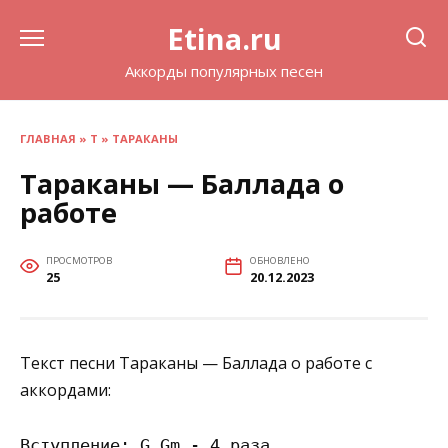
Перейти
Etina.ru
к
содержанию
Аккорды популярных песен
ГЛАВНАЯ
»
Т
»
ТАРАКАНЫ
Тараканы — Баллада о
работе
ПРОСМОТРОВ
ОБНОВЛЕНО
25
20.12.2023
Текст песни Тараканы — Баллада о работе с
аккордами:
Вступление: G Gm - 4 раза
