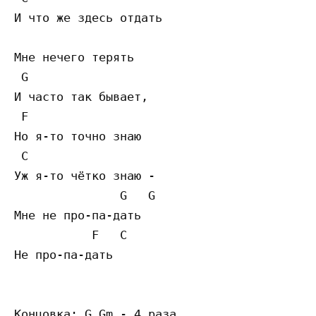
И что же здесь отдать

Мне нечего терять

 G

И часто так бывает,

 F

Но я-то точно знаю

 C

Уж я-то чётко знаю -

               G   G

Мне не про-па-дать

           F   C

Не про-па-дать

Концовка: G Gm - 4 раза
