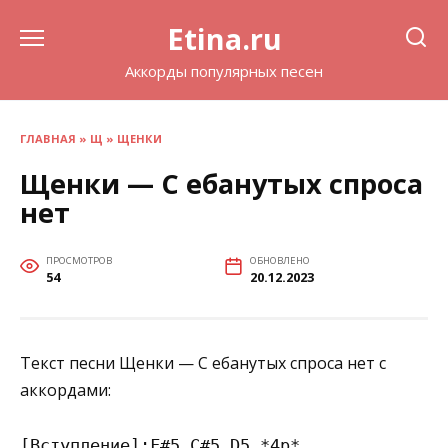
Перейти
Etina.ru
к
содержанию
Аккорды популярных песен
ГЛАВНАЯ
»
Щ
»
ЩЕНКИ
Щенки — С ебанутых спроса
нет
ПРОСМОТРОВ
ОБНОВЛЕНО
54
20.12.2023
Текст песни Щенки — С ебанутых спроса нет с
аккордами:
[Вступление]:F#5 C#5 D5 *4р*
