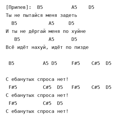
[Припев]:  B5          A5    D5

Ты не пытайся меня задеть

  B5           A5     D5

И ты не дёргай меня по хуйне

   B5          A5      D5

Всё идёт нахуй, идёт по пизде

 B5          A5 D5     F#5    C#5  D5

С ебанутых спроса нет!

 F#5         C#5  D5   F#5    C#5  D5

С ебанутых спроса нет!

 F#5         C#5  D5
