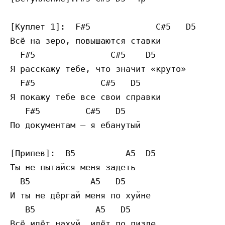
[Куплет 1]:  F#5             C#5   D5

Всё на зеро, повышаются ставки

  F#5               C#5    D5

Я расскажу тебе, что значит «круто»

  F#5             C#5   D5

Я покажу тебе все свои справки

   F#5         C#5   D5

По документам — я ебанутый

[Припев]:  B5          A5  D5

Ты не пытайся меня задеть

  B5            A5   D5

И ты не дёргай меня по хуйне

   B5            A5   D5

Всё идёт нахуй, идёт по пизде
