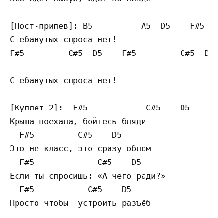
[Пост-припев]: B5          A5  D5    F#5   
С ебанутых спроса нет!

F#5         C#5  D5    F#5         C#5  D5

С ебанутых спроса нет!

[Куплет 2]:  F#5            C#5    D5

Крыша поехала, бойтесь бляди

  F#5         C#5    D5

Это не класс, это сразу облом

  F#5             C#5    D5

Если ты спросишь: «А чего ради?»

  F#5           C#5    D5

Просто чтобы  устроить разъёб
