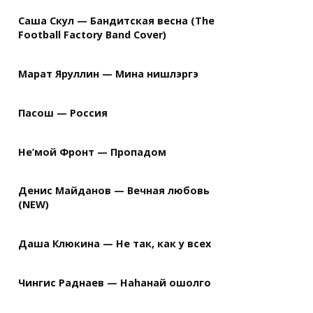
Саша Скул — Бандитская весна (The
Football Factory Band Cover)
Марат Яруллин — Мина нишлэргэ
Пасош — Россия
Не’мой Фронт — Пропадом
Денис Майданов — Вечная любовь
(NEW)
Даша Клюкина — Не так, как у всех
Чингис Раднаев — Наhанай ошолго