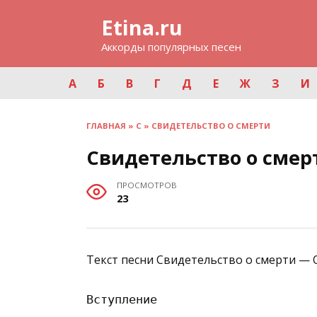
Перейти
Etina.ru
к
содержанию
Аккорды популярных песен
А
Б
В
Г
Д
Е
Ж
З
И
ГЛАВНАЯ
»
С
»
СВИДЕТЕЛЬСТВО О СМЕРТИ
Свидетельство о смер
ПРОСМОТРОВ
23
Текст песни Свидетельство о смерти — 
Вступление
