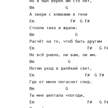
Но я был верен им сто лет,

Bm             G

А звери с клювами в тени

Em               F#  G F#

Стояли тихо и ждали.

Bm                 G

Расчёт на то, чтоб быть другим

Em                      F#   G F#
Но всё равно, ни вам, ни им.

Bm              G

Потом уход в далёкий свет,

Em                     F#  G F#

Где от меня погаснет след.

Bm             G

Ты мне шептала «погоди,

Em                      F#   G F#