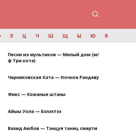
Ф
Х
Ц
Ч
Ш
Щ
Ы
Ю
Я
Песни из мультиков — Милый дом (м/
ф Три кота)
Черниковская Хата — Ночное Рандеву
Фикс — Кожаные штаны
Айыы Уола — Бэлэхтээ
Вахид Аюбов — Танцуя танец смерти