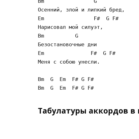
Bm                G

Осенний, злой и липкий бред,

Em                F#  G F#

Нарисовал мой силуэт,

Bm          G

Безостановочные дни

Em               F#  G F#

Меня с собою унесли.

Bm  G  Em  F# G F#

Табулатуры аккордов в 