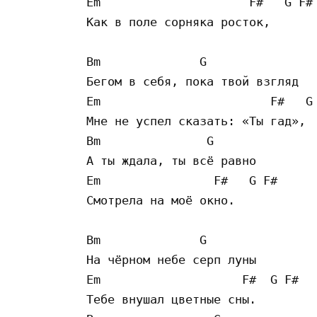
Em                     F#   G F#

Как в поле сорняка росток,

Bm              G

Бегом в себя, пока твой взгляд

Em                        F#   G 
Мне не успел сказать: «Ты гад»,

Bm               G

А ты ждала, ты всё равно

Em                F#   G F#

Смотрела на моё окно.

Bm              G

На чёрном небе серп луны

Em                    F#  G F#

Тебе внушал цветные сны.
