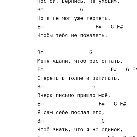
Постой, вернись, не уходи»,

Bm            G

Но я не мог уже терпеть,

Em                 F#   G F#

Чтобы тебя не пожалеть.

Bm               G

Меня ждали, чтоб растоптать,

Em                      F#   G F#
Стереть в толпе и запинать.

Bm                G

Вчера письмо пришло моё,

Em                  F#   G F#

Я сам себе послал его,

Bm                   G

Чтоб знать, что я не одинок,
