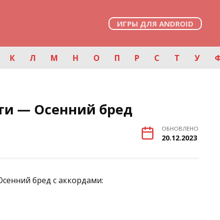
ИГРЫ ДЛЯ ANDROID
К
Л
М
Н
О
П
Р
С
Т
У
ти — Осенний бред
ОБНОВЛЕНО
20.12.2023
Осенний бред с аккордами: