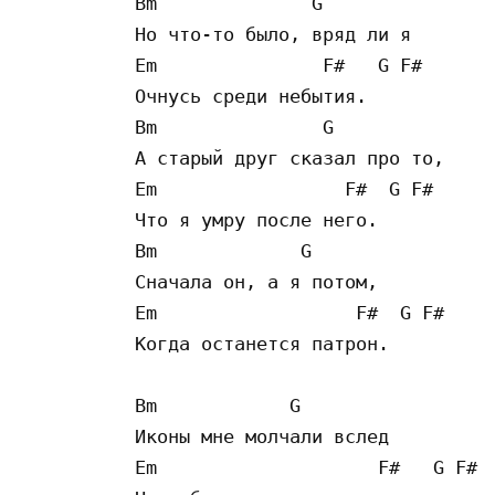
Bm              G

Но что-то было, вряд ли я

Em               F#   G F#

Очнусь среди небытия.

Bm               G

А старый друг сказал про то,

Em                 F#  G F#

Что я умру после него.

Bm             G

Сначала он, а я потом,

Em                  F#  G F# 

Когда останется патрон.

Bm            G

Иконы мне молчали вслед

Em                    F#   G F#
