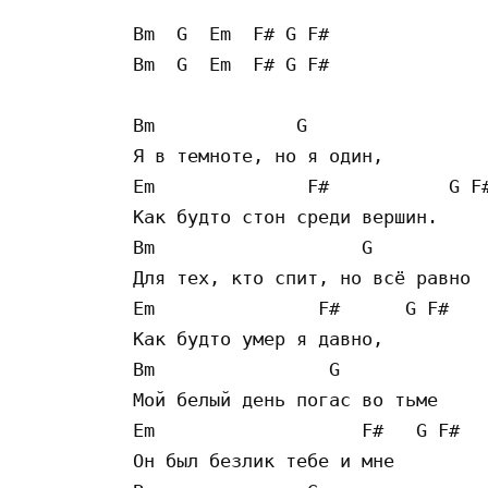
Bm  G  Em  F# G F#

Bm  G  Em  F# G F#

Bm             G 

Я в темноте, но я один,

Em              F#           G F#
Как будто стон среди вершин.

Bm                   G

Для тех, кто спит, но всё равно

Em               F#      G F#

Как будто умер я давно,

Bm                G  

Мой белый день погас во тьме

Em                   F#   G F#

Он был безлик тебе и мне
