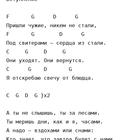
F       G      D      G

Пришли чужие, никем не стали, 

F       G        D      G

Под свитерами – сердца из стали.

C     G     D     G

Они уходят. Они вернутся. 

C      G    D       G

Я отскребаю свечу от блюдца. 

C  G  D  G }x2

А ты не слышишь, ты за лесами. 

Ты меришь дни, как и я, часами. 

А надо – вздохами или снами: 

Кто знает, что завтра будет с нами. 
