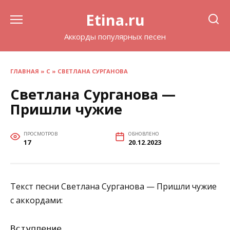
Перейти
Etina.ru
к
содержанию
Аккорды популярных песен
ГЛАВНАЯ
»
С
»
СВЕТЛАНА СУРГАНОВА
Светлана Сурганова —
Пришли чужие
ПРОСМОТРОВ
ОБНОВЛЕНО
17
20.12.2023
Текст песни Светлана Сурганова — Пришли чужие
с аккордами:
Вступление
