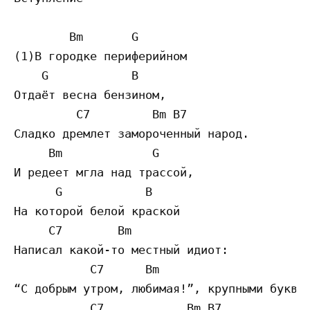
        Bm       G

(1)В городке периферийном

    G            B

Отдаёт весна бензином,

         C7         Bm B7

Сладко дремлет замороченный народ.

     Bm             G

И редеет мгла над трассой,

      G            B

На которой белой краской

     C7        Bm

Написал какой-то местный идиот:

           C7      Bm

“С добрым утром, любимая!”, крупными буквам
           C7            Bm B7
