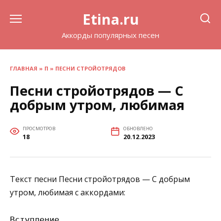
Перейти
Etina.ru
к
содержанию
Аккорды популярных песен
ГЛАВНАЯ
»
П
»
ПЕСНИ СТРОЙОТРЯДОВ
Песни стройотрядов — С
добрым утром, любимая
ПРОСМОТРОВ
ОБНОВЛЕНО
18
20.12.2023
Текст песни Песни стройотрядов — С добрым
утром, любимая с аккордами:
Вступление
