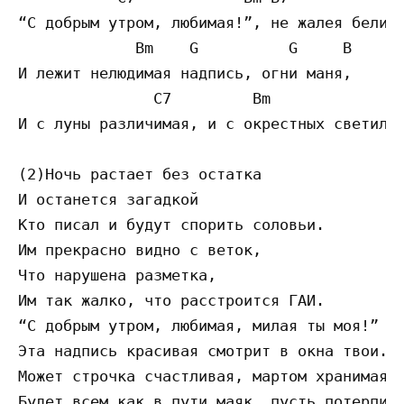
“С добрым утром, любимая!”, не жалея белил.
             Bm    G          G     B

И лежит нелюдимая надпись, огни маня,

               C7         Bm

И с луны различимая, и с окрестных светил.

(2)Ночь растает без остатка

И останется загадкой

Кто писал и будут спорить соловьи.

Им прекрасно видно с веток,

Что нарушена разметка,

Им так жалко, что расстроится ГАИ.

“С добрым утром, любимая, милая ты моя!”

Эта надпись красивая смотрит в окна твои.

Может строчка счастливая, мартом хранимая,
