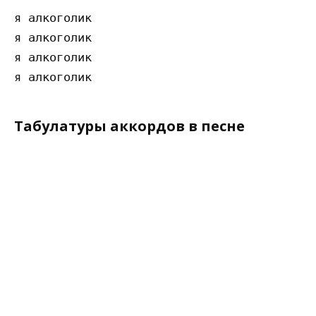
я алкоголик

я алкоголик

я алкоголик

Табулатуры аккордов в песне