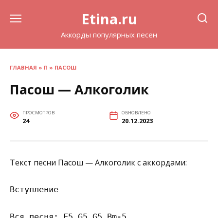
Перейти
Etina.ru
к
содержанию
Аккорды популярных песен
ГЛАВНАЯ
»
П
»
ПАСОШ
Пасош — Алкоголик
ПРОСМОТРОВ
ОБНОВЛЕНО
24
20.12.2023
Текст песни Пасош — Алкоголик с аккордами:
Вступление

Вся песня: F5 G5 G5 Bm-5
