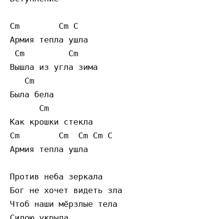
Cm        Cm C

Армия тепла ушла

 Cm         Cm

Вышла из угла зима

   Cm

Была бела

      Cm

Как крошки стекла

Cm        Cm  Cm Cm C

Армия тепла ушла

Против неба зеркала

Бог не хочет видеть зла

Чтоб наши мёрзлые тела

Силою укрыла
