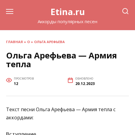
Перейти
Etina.ru
к
содержанию
Аккорды популярных песен
ГЛАВНАЯ
»
О
»
ОЛЬГА АРЕФЬЕВА
Ольга Арефьева — Армия
тепла
ПРОСМОТРОВ
ОБНОВЛЕНО
12
20.12.2023
Текст песни Ольга Арефьева — Армия тепла с
аккордами:
Вступление
