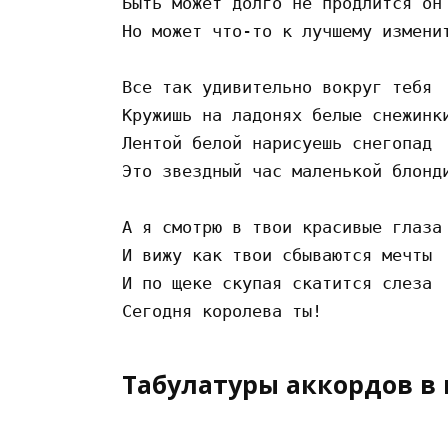
Быть может долго не продлится он

Но может что-то к лучшему изменит
Все так удивительно вокруг тебя

Кружишь на ладонях белые снежинки
Лентой белой нарисуешь снегопад

Это звездный час маленькой блонди
А я смотрю в твои красивые глаза

И вижу как твои сбываются мечты

И по щеке скупая скатится слеза

Табулатуры аккордов в 