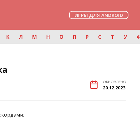
ИГРЫ ДЛЯ ANDROID
К
Л
М
Н
О
П
Р
С
Т
У
ка
ОБНОВЛЕНО
20.12.2023
ккордами: