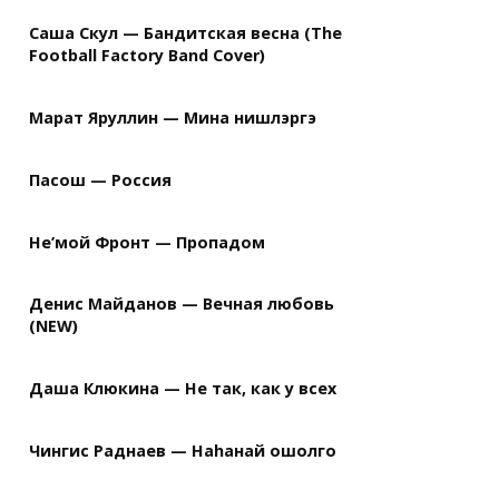
Саша Скул — Бандитская весна (The
Football Factory Band Cover)
Марат Яруллин — Мина нишлэргэ
Пасош — Россия
Не’мой Фронт — Пропадом
Денис Майданов — Вечная любовь
(NEW)
Даша Клюкина — Не так, как у всех
Чингис Раднаев — Наhанай ошолго