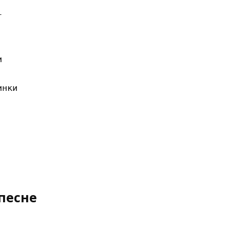




нки

песне