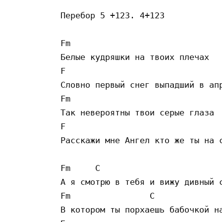
Перебор 5 +123. 4+123

Fm                               
Белые кудряшки на твоих плечах

F                                
Словно первый снег выпадший в апр
Fm                               
Так невероятны твои серые глаза

F                                
Расскажи мне Ангел кто же ты на с
Fm     C                         
А я смотрю в тебя и вижу дивный с
Fm                C              
В котором ты порхаешь бабочкой на