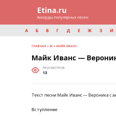
Перейти
Etina.ru
к
содержанию
Аккорды популярных песен
А
Б
В
Г
Д
Е
Ж
З
И
ГЛАВНАЯ
»
М
»
МАЙК ИВАНС
Майк Иванс — Верони
ПРОСМОТРОВ
13
Текст песни Майк Иванс — Вероника с а
Вступление
