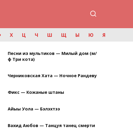
Ф
Х
Ц
Ч
Ш
Щ
Ы
Ю
Я
Песни из мультиков — Милый дом (м/
ф Три кота)
Черниковская Хата — Ночное Рандеву
Фикс — Кожаные штаны
Айыы Уола — Бэлэхтээ
Вахид Аюбов — Танцуя танец смерти