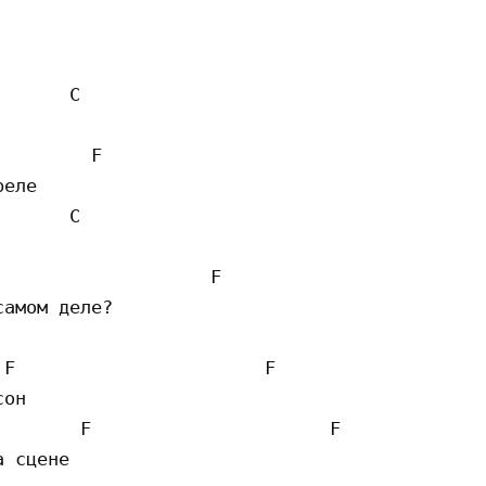
      C

        F  

еле

      C

                   F  

амом деле?

F                       F	

он 

       F                      F	

 сцене
