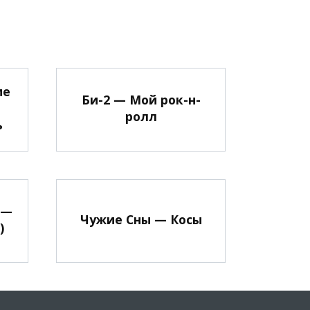
ие
Би-2 — Мой рок-н-
ролл
ь
 —
Чужие Сны — Косы
)