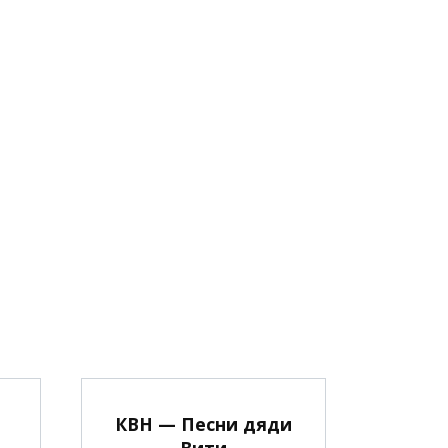
КВН — Песни дяди
Вити