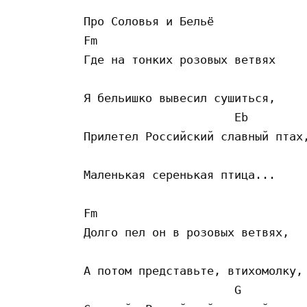
Про Соловья и Бельё

Fm

Где на тонких розовых ветвях

                                 
Я бельишко вывесил сушиться,

                      Eb

Прилетел Российский славный птах,
                                 
Маленькая серенькая птица...

Fm

Долго пел он в розовых ветвях,

                                 
А потом представьте, втихомолку,

                      G          