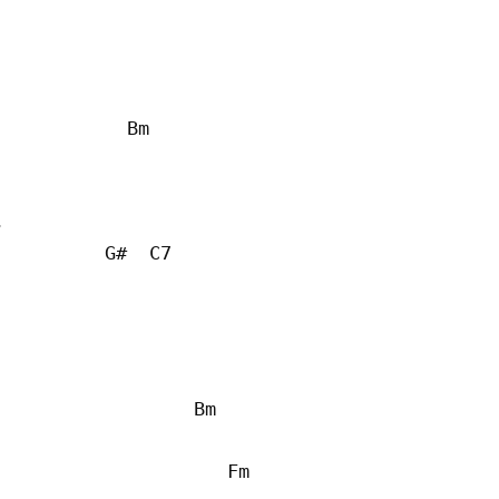
           Bm



         G#  C7

                 Bm

                    Fm
