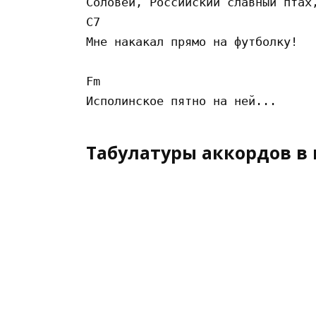
Соловей, Российский славный птах,
C7

Мне накакал прямо на футболку!

Fm                               
Табулатуры аккордов в 