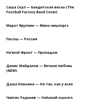
Саша Скул — Бандитская весна (The
Football Factory Band Cover)
Марат Яруллин — Мина нишлэргэ
Пасош — Россия
Не’мой Фронт — Пропадом
Денис Майданов — Вечная любовь
(NEW)
Даша Клюкина — Не так, как у всех
Чингис Раднаев — Наhанай ошолго