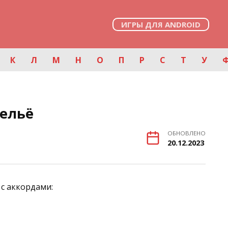
ИГРЫ ДЛЯ ANDROID
К
Л
М
Н
О
П
Р
С
Т
У
Бельё
ОБНОВЛЕНО
20.12.2023
 с аккордами: