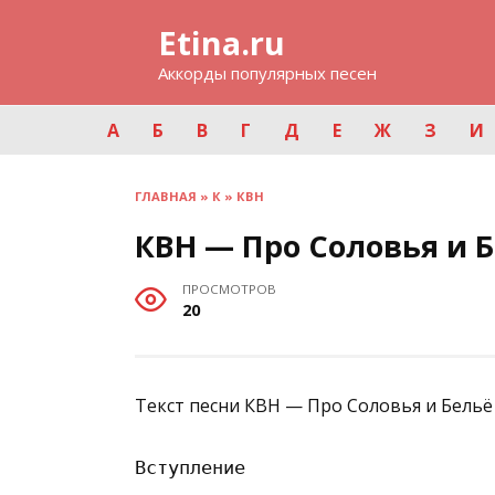
Перейти
Etina.ru
к
содержанию
Аккорды популярных песен
А
Б
В
Г
Д
Е
Ж
З
И
ГЛАВНАЯ
»
К
»
КВН
КВН — Про Соловья и 
ПРОСМОТРОВ
20
Текст песни КВН — Про Соловья и Бельё
Вступление
