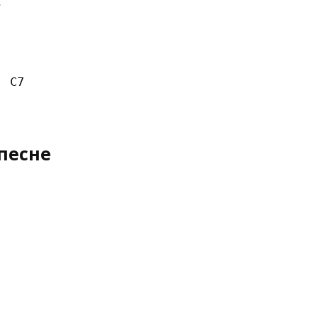


 C7

песне