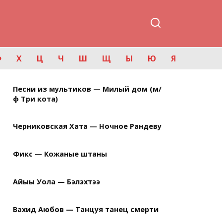
Ф
Х
Ц
Ч
Ш
Щ
Ы
Ю
Я
Песни из мультиков — Милый дом (м/
ф Три кота)
Черниковская Хата — Ночное Рандеву
Фикс — Кожаные штаны
Айыы Уола — Бэлэхтээ
Вахид Аюбов — Танцуя танец смерти