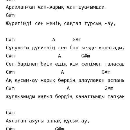
Арайланған жап-жарық жан шуағымдай,

G#m                                        
Жүрегімді сен менің сақтап тұрсың -ау,

С#m             A      G#m                 
Сұлулығы дүниенің сен бар кезде жарасады,

С#m               A       G#m              
Сен барінен биік едің кім сенімен таласады,
С#m                A             G#m       
Ақ құсым-ау жарық бердің алаулаған аспаныма
С#m                  A            G#m      
жұлдызымды жағып бердің қанаттымды тапқаным
C#m

Аялаған аяулы аппақ құсым-ау,

C#m              G#m
