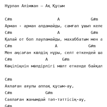
Нұрлан Алімжан — Ақ Құсым

С#m                   A             G#m    
Арман - арман алдамайды, самғап ұшып келем 
С#m                   A             G#m    
Қалай от боп лауламайды, махаббатым мен аңс
С#m                  A             G#m     
Мен аңсаған көлдің нұры, селт еткендей шайқ
С#m              A      G#m                
Көңіліңнін мөлдірлігі мөлт еткенде байқалад
C#m

Аялаған аяулы аппақ құсым-ау,

C#m              G#m

Саялаған жанымдай тәп-тәттісің-ау,

G#m
