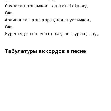
Саялаған жанымдай тәп-тәттісің-ау,

G#m

Арайланған жап-жарық жан шуағымдай,

G#m                                        
Табулатуры аккордов в песне