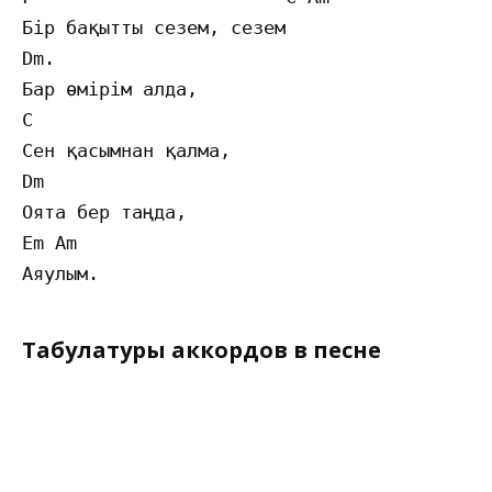
Бір бақытты сезем, сезем

Dm.

Бар өмірім алда,

C

Сен қасымнан қалма,

Dm

Оята бер таңда,

Em Am

Табулатуры аккордов в песне