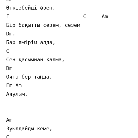
Өткізбейді өзен,

F                        C     Am

Бір бақытты сезем, сезем

Dm.

Бар өмірім алда,

C

Сен қасымнан қалма,

Dm

Оята бер таңда,

Em Am

Аяулым.

Am

Зуылдайды кеме,

C
