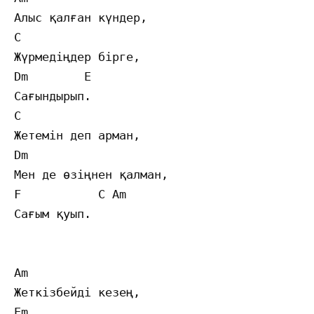
Алыс қалған күндер,

C

Жүрмедіңдер бірге,

Dm        E

Сағындырып.

C

Жетемін деп арман,

Dm

Мен де өзіңнен қалман,

F           C Am

Сағым қуып.

Am

Жеткізбейді кезең,

Em
