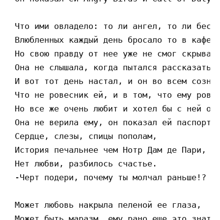
 Что ими овладело: то ли ангел, то ли бес.

 Влюбленных каждый день бросало то в кафешк
 Но свою правду от нее уже не смог скрывать
 Она не слышала, когда пытался рассказать.

 И вот тот день настал, и он во всем сознал
 Что не ровесник ей, и в том, что ему ровно
 Но все же очень любит и хотел бы с ней ост
 Она не верила ему, он показал ей паспорт.

 Cердце, слезы, спицы пополам,

 История печальнее чем Нотр Дам де Пари, 

 Нет любви, разбилось счастье.

 -Черт подери, почему ты молчал раньше!?

 Может любовь накрыла пеленой ее глаза,

 Может быть маразм, ему рано еще это знать.