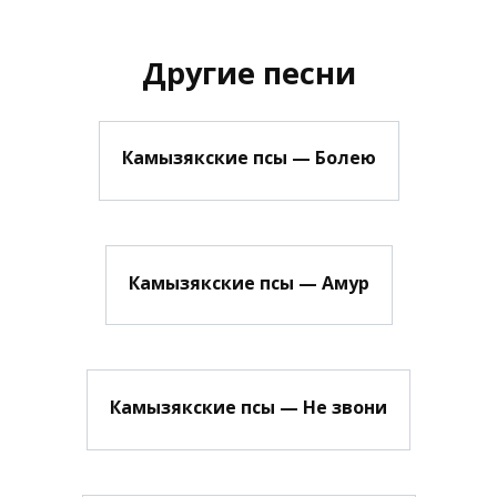
Другие песни
Камызякские псы — Болею
Камызякские псы — Амур
Камызякские псы — Не звони