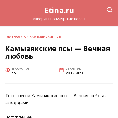
Перейти
Etina.ru
к
содержанию
Аккорды популярных песен
ГЛАВНАЯ
»
К
»
КАМЫЗЯКСКИЕ ПСЫ
Камызякские псы — Вечная
любовь
ПРОСМОТРОВ
ОБНОВЛЕНО
15
20.12.2023
Текст песни Камызякские псы — Вечная любовь с
аккордами:
Вступление
