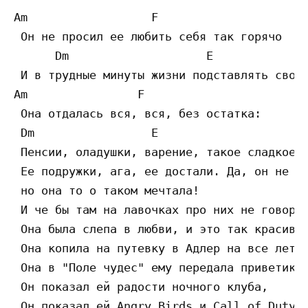
Am                  F

 Он не просил ее любить себя так горячо 

      Dm                    E

 И в трудные минуты жизни подставлять свое 
Am                F

 Она отдалась вся, вся, без остатка:

 Dm                 E

 Пенсии, оладушки, варение, такое сладкое!

 Ее подружки, ага, ее достали. Да, он не Ст
 но она то о таком мечтала!

 И че бы там на лавочках про них не говорил
 Она была слепа в любви, и это так красиво.
 Она копила на путевку в Адлер на все лето,
 Она в "Поле чудес" ему передала приветик,

 Он показал ей радости ночного клуба,

 Он показал ей Angry Birds и Call of Duty.
