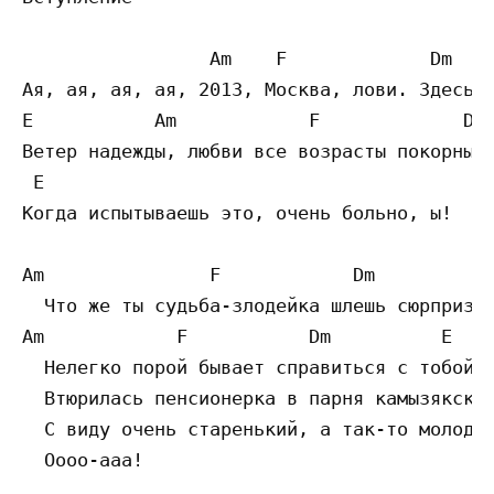
                 Am    F             Dm

Ая, ая, ая, ая, 2013, Москва, лови. Здесь К
E           Am            F             Dm

Ветер надежды, любви все возрасты покорны, 
 E

Когда испытываешь это, очень больно, ы!

Am               F            Dm           
  Что же ты судьба-злодейка шлешь сюрпризы 
Am            F           Dm          E

  Нелегко порой бывает справиться с тобой.

  Втюрилась пенсионерка в парня камызякског
  С виду очень старенький, а так-то молодой
  Оооо-ааа!
