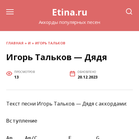
Перейти
Etina.ru
к
содержанию
Аккорды популярных песен
ГЛАВНАЯ
»
И
»
ИГОРЬ ТАЛЬКОВ
Игорь Тальков — Дядя
ПРОСМОТРОВ
ОБНОВЛЕНО
13
20.12.2023
Текст песни Игорь Тальков — Дядя с аккордами:
Вступление

Am    Am/C          F        G
