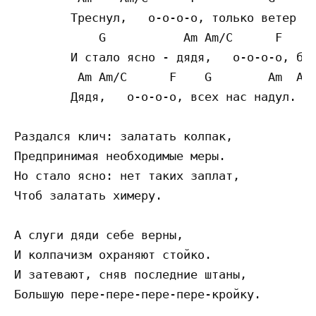
        Треснул,   о-о-о-о, только ветер по
            G           Am Am/C      F   G 
        И стало ясно - дядя,   о-о-о-о, был
         Am Am/C      F    G        Am  Am/
        Дядя,   о-о-о-о, всех нас надул.

Раздался клич: залатать колпак,

Предпринимая необходимые меры.

Но стало ясно: нет таких заплат,

Чтоб залатать химеру.

А слуги дяди себе верны,

И колпачизм охраняют стойко.

И затевают, сняв последние штаны,

Большую пере-пере-пере-пере-кройку.
