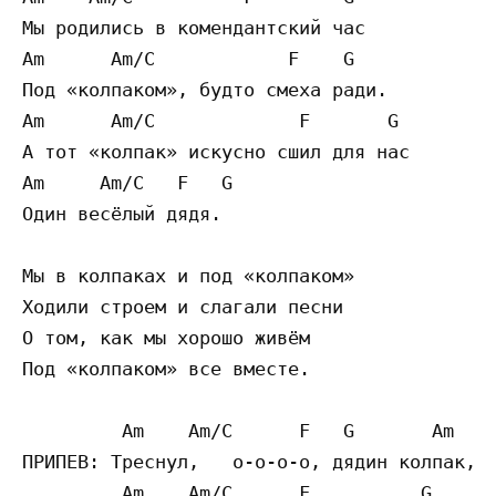
Мы родились в комендантский час 

Am      Am/C            F    G

Под «колпаком», будто смеха ради.

Am      Am/C             F       G

А тот «колпак» искусно сшил для нас

Am     Am/C   F   G

Один весёлый дядя.

Мы в колпаках и под «колпаком»

Ходили строем и слагали песни

О том, как мы хорошо живём

Под «колпаком» все вместе.

         Am    Am/C      F   G       Am  Am
ПРИПЕВ: Треснул,   о-о-о-о, дядин колпак,

         Am    Am/C      F          G      