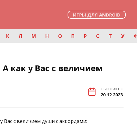
ИГРЫ ДЛЯ ANDROID
К
Л
М
Н
О
П
Р
С
Т
У
А как у Вас с величием
ОБНОВЛЕНО
20.12.2023
 у Вас с величием души с аккордами: