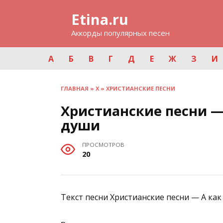
Перейти
Etina.ru
к
содержанию
Аккорды популярных песен
А
Б
В
Г
Д
Е
Ж
З
И
ГЛАВНАЯ
»
Х
»
ХРИСТИАНСКИЕ ПЕСНИ
Христианские песни — 
души
ПРОСМОТРОВ
20
Текст песни Христианские песни — А как