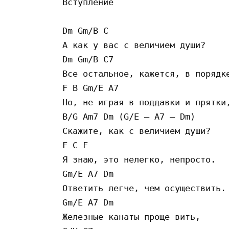
Вступление

Dm Gm/B C 

А как у вас с величием души? 

Dm Gm/B C7 

Все остальное, кажется, в порядке
F B Gm/E A7 

Но, не играя в поддавки и прятки,
B/G Am7 Dm (G/E – A7 – Dm) 

Скажите, как с величием души? 

F C F 

Я знаю, это нелегко, непросто. 

Gm/E A7 Dm 

Ответить легче, чем осуществить. 
Gm/E A7 Dm 

Железные канаты проще вить, 
