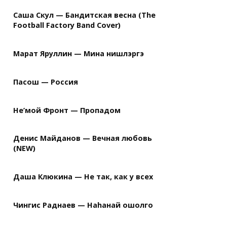
Саша Скул — Бандитская весна (The
Football Factory Band Cover)
Марат Яруллин — Мина нишлэргэ
Пасош — Россия
Не’мой Фронт — Пропадом
Денис Майданов — Вечная любовь
(NEW)
Даша Клюкина — Не так, как у всех
Чингис Раднаев — Наhанай ошолго