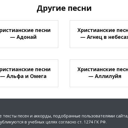
Другие песни
ристианские песни
Христианские пес
— Адонай
— Агнец в небеса
ристианские песни
Христианские пес
— Альфа и Омега
— Аллилуйя
ные тексты песен и аккорды, подобранные пользователями сайт
бликуются в учебных целях согласно ст. 1274 ГК РФ.