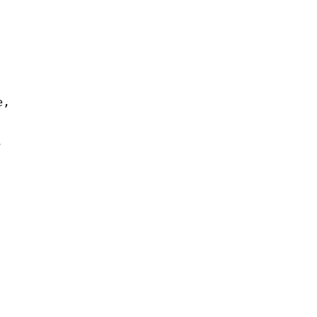
, 

 


