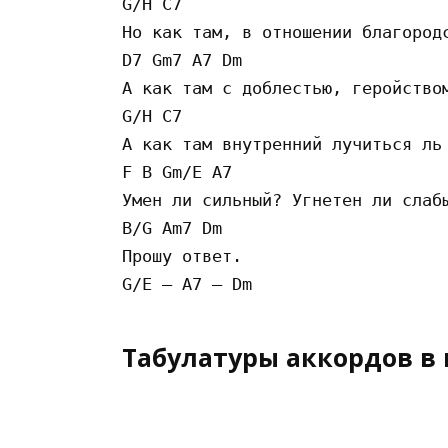
G/H C7 

Но как там, в отношении благородс
D7 Gm7 A7 Dm 

А как там с доблестью, геройством
G/H C7 

А как там внутренний лучиться ль 
F B Gm/E A7 

Умен ли сильный? Угнетен ли слабы
B/G Am7 Dm 

Прошу ответ. 

Табулатуры аккордов в 