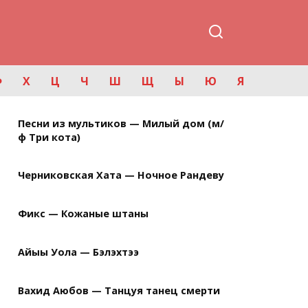
Ф
Х
Ц
Ч
Ш
Щ
Ы
Ю
Я
Песни из мультиков — Милый дом (м/
ф Три кота)
Черниковская Хата — Ночное Рандеву
Фикс — Кожаные штаны
Айыы Уола — Бэлэхтээ
Вахид Аюбов — Танцуя танец смерти