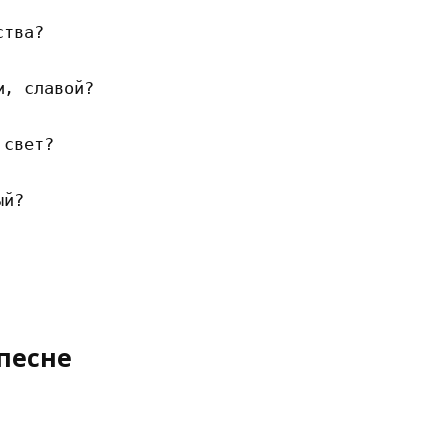
тва? 

, славой? 

свет? 

й? 

песне