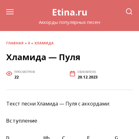
Перейти
Etina.ru
к
содержанию
Аккорды популярных песен
ГЛАВНАЯ
»
Х
»
ХЛАМИДА
Хламида — Пуля
ПРОСМОТРОВ
ОБНОВЛЕНО
22
20.12.2023
Текст песни Хламида — Пуля с аккордами:
Вступление

D           Hb    C       F        G       