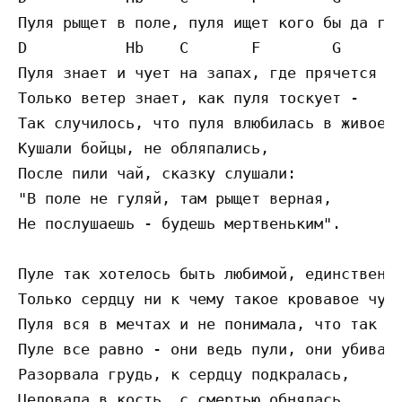
Пуля рыщет в поле, пуля ищет кого бы да где
D           Hb    C       F        G       
Пуля знает и чует на запах, где прячется мя
Только ветер знает, как пуля тоскует -

Так случилось, что пуля влюбилась в живое с
Кушали бойцы, не обляпались,

После пили чай, сказку слушали:

"В поле не гуляй, там рыщет верная,

Не послушаешь - будешь мертвеньким".

Пуле так хотелось быть любимой, единственно
Только сердцу ни к чему такое кровавое чувс
Пуля вся в мечтах и не понимала, что так не
Пуле все равно - они ведь пули, они убиват.
Разорвала грудь, к сердцу подкралась,

Целовала в кость, с смертью обнялась.
