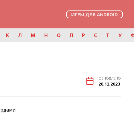
ИГРЫ ДЛЯ ANDROID
К
Л
М
Н
О
П
Р
С
Т
У
ОБНОВЛЕНО
20.12.2023
ордами: