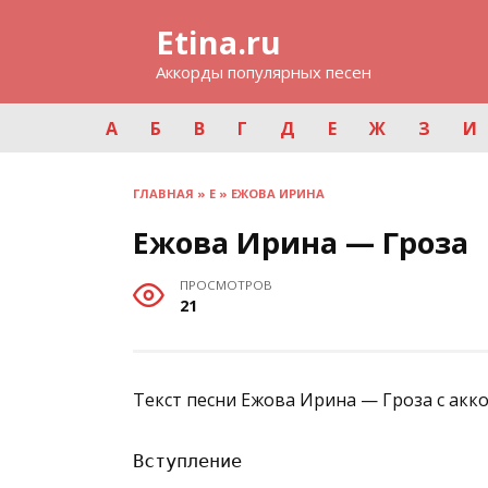
Перейти
Etina.ru
к
содержанию
Аккорды популярных песен
А
Б
В
Г
Д
Е
Ж
З
И
ГЛАВНАЯ
»
Е
»
ЕЖОВА ИРИНА
Ежова Ирина — Гроза
ПРОСМОТРОВ
21
Текст песни Ежова Ирина — Гроза с акк
Вступление
