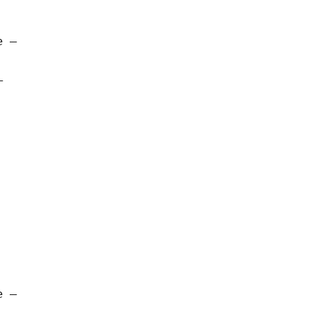
 – 

 

 –
