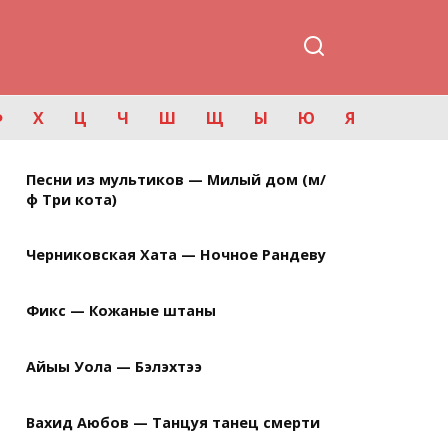
Ф
Х
Ц
Ч
Ш
Щ
Ы
Ю
Я
Песни из мультиков — Милый дом (м/
ф Три кота)
Черниковская Хата — Ночное Рандеву
Фикс — Кожаные штаны
Айыы Уола — Бэлэхтээ
Вахид Аюбов — Танцуя танец смерти