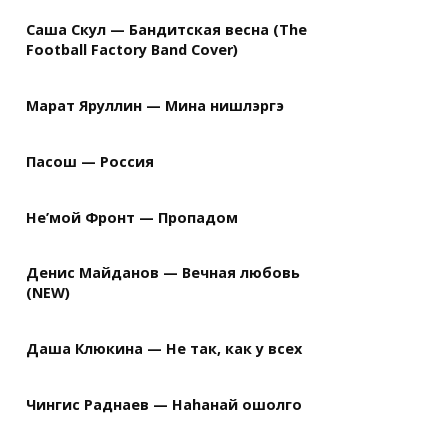
Саша Скул — Бандитская весна (The
Football Factory Band Cover)
Марат Яруллин — Мина нишлэргэ
Пасош — Россия
Не’мой Фронт — Пропадом
Денис Майданов — Вечная любовь
(NEW)
Даша Клюкина — Не так, как у всех
Чингис Раднаев — Наhанай ошолго