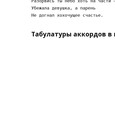
Разорвись ты небо хоть на части –
Убежала девушка, а парень 

Табулатуры аккордов в 