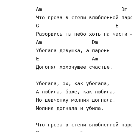
Am                           Dm

Что гроза в степи влюбленной паре
G                          E

Разорвись ты небо хоть на части –
Am                 Dm

Убегала девушка, а парень 

E                  Am

Догонял хохочущее счастье.

Убегала, ох, как убегала,

А любила, боже, как любила, 

Но девчонку молния догнала,

Молния догнала и убила.

Что гроза в степи влюбленной паре