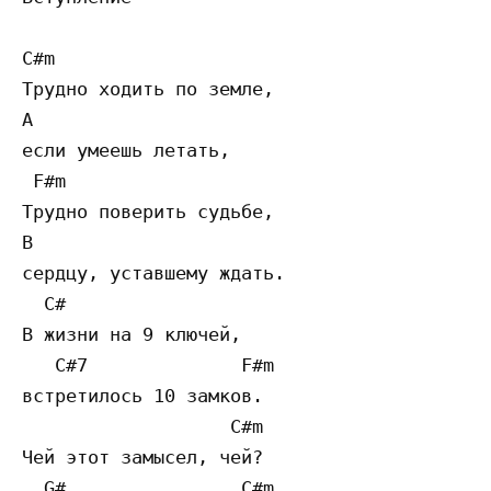
C#m

Трудно ходить по земле,

A

если умеешь летать,

 F#m

Трудно поверить судьбе,

B

сердцу, уставшему ждать.

  C#

В жизни на 9 ключей,

   C#7              F#m

встретилось 10 замков.

                   C#m

Чей этот замысел, чей?

  G#                C#m
