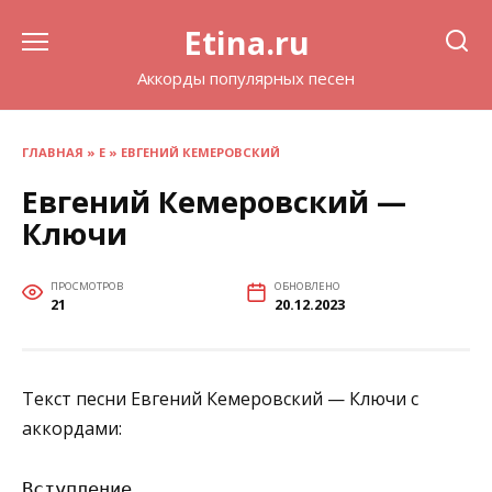
Перейти
Etina.ru
к
содержанию
Аккорды популярных песен
ГЛАВНАЯ
»
Е
»
ЕВГЕНИЙ КЕМЕРОВСКИЙ
Евгений Кемеровский —
Ключи
ПРОСМОТРОВ
ОБНОВЛЕНО
21
20.12.2023
Текст песни Евгений Кемеровский — Ключи с
аккордами:
Вступление
