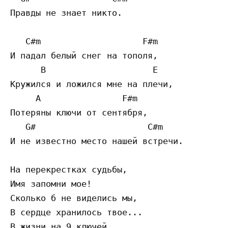
Правды не знает никто.

   C#m                    F#m

И падал белый снег на тополя,

      B                     E

Кружился и ложился мне на плечи,

     A                F#m

Потеряны ключи от сентября,

   G#                      C#m

И не известно место нашей встречи.

На перекрестках судьбы,

Имя запомни мое!

Сколько б не виделись мы,

В сердце хранилось твое...

В жизни на 9 ключей,
