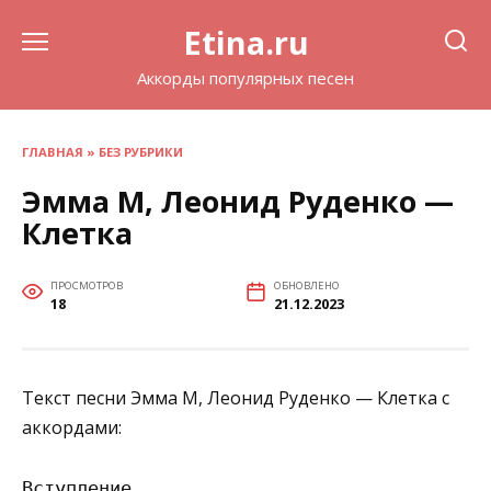
Перейти
Etina.ru
к
содержанию
Аккорды популярных песен
ГЛАВНАЯ
»
БЕЗ РУБРИКИ
Эмма М, Леонид Руденко —
Клетка
ПРОСМОТРОВ
ОБНОВЛЕНО
18
21.12.2023
Текст песни Эмма М, Леонид Руденко — Клетка с
аккордами:
Вступление
