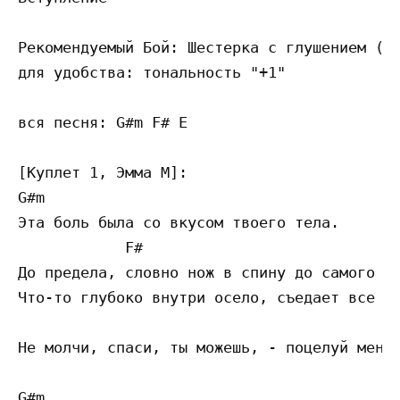
Рекомендуемый Бой: Шестерка с глушением (См
для удобства: тональность "+1"

вся песня: G#m F# E 

[Куплет 1, Эмма М]:

G#m 

Эта боль была со вкусом твоего тела.

            F#                             
До предела, словно нож в спину до самого ко
Что-то глубоко внутри осело, съедает все си
                                           
Не молчи, спаси, ты можешь, - поцелуй меня.
G#m
