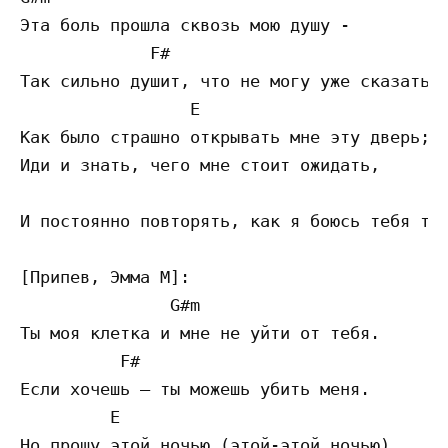
Эта боль прошла сквозь мою душу -

             F#                            
Так сильно душит, что не могу уже сказать,

                 E

Как было страшно открывать мне эту дверь;

Иди и знать, чего мне стоит ожидать,

                                           
И постоянно повторять, как я боюсь тебя тер
[Припев, Эмма М]:

               G#m 

Ты моя клетка и мне не уйти от тебя.

          F# 

Если хочешь – ты можешь убить меня. 

         E 

Но прошу этой ночью (этой-этой ночью)      