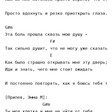
                                           
Просто вдохнуть и резко приоткрыть глаза.

G#m

Эта боль прошла сквозь мою душу -

                  F#                       
Так сильно душит, что не могу уже сказать:

                  E 

Как было страшно открывать мне эту дверь;

Иди и знать, чего мне стоит ожидать 

                                         G#
И постоянно повторять, как я боюсь тебя тер
[Припев, Эмма М]:

               G#m 

Ты моя клетка и мне не уйти от тебя.
