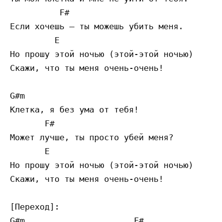
          F# 

Если хочешь – ты можешь убить меня. 

         E 

Но прошу этой ночью (этой-этой ночью)      
Скажи, что ты меня очень-очень!

G#m 

Клетка, я без ума от тебя!

       F# 

Может лучше, ты просто убей меня?

       E 

Но прошу этой ночью (этой-этой ночью) 

Скажи, что ты меня очень-очень!

[Переход]:

G#m                      F# 
