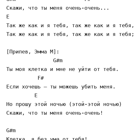
Скажи, что ты меня очень-очень...

E

Так же как и я тебя, так же как и я тебя,

Так же как и я тебя, так же как и я тебя;

[Припев, Эмма М]:

               G#m 

Ты моя клетка и мне не уйти от тебя.

          F# 

Если хочешь – ты можешь убить меня. 

         E 

Но прошу этой ночью (этой-этой ночью)      
Скажи, что ты меня очень-очень!

G#m 

Клетка, я без ума от тебя!
