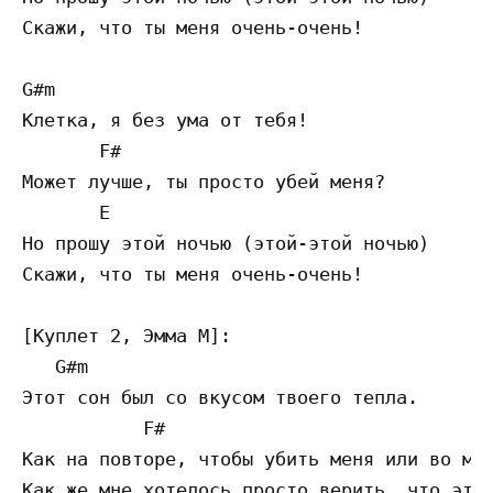
Скажи, что ты меня очень-очень!

G#m 

Клетка, я без ума от тебя!

       F# 

Может лучше, ты просто убей меня?

       E 

Но прошу этой ночью (этой-этой ночью) 

Скажи, что ты меня очень-очень!

[Куплет 2, Эмма М]:

   G#m 

Этот сон был со вкусом твоего тепла. 

           F#                              
Как на повторе, чтобы убить меня или во мне
Как же мне хотелось просто верить, что это 