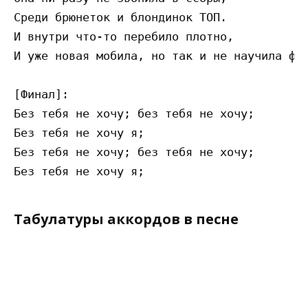
Среди брюнеток и блондинок ТОП.

И внутри что-то перебило плотно,

И уже новая мобила, но так и не научила фот
[Финал]:

Без тебя не хочу; без тебя не хочу;

Без тебя не хочу я;

Без тебя не хочу; без тебя не хочу;

Табулатуры аккордов в песне