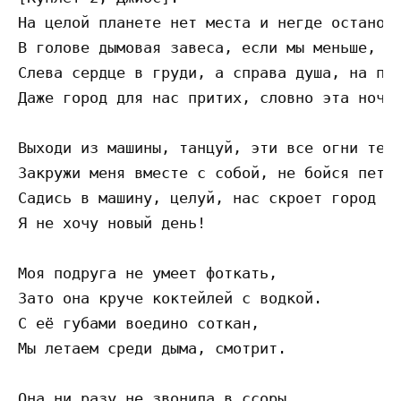
На целой планете нет места и негде останови
В голове дымовая завеса, если мы меньше, че
Слева сердце в груди, а справа душа, на пер
Даже город для нас притих, словно эта ночь 
Выходи из машины, танцуй, эти все огни тебе
Закружи меня вместе с собой, не бойся петь 
Садись в машину, целуй, нас скроет город от
Я не хочу новый день!

Моя подруга не умеет фоткать,

Зато она круче коктейлей с водкой.

С её губами воедино соткан,

Мы летаем среди дыма, смотрит.

Она ни разу не звонила в ссоры,
