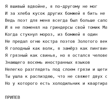
Я вшивый вдвойне, я по-другому не мог

И за хлеба кусок других бомжей я бить не ст
Ведь поэт для меня всегда был больше сапог

И я не поменял на гриндерсы свой томик Манд
Когда стукнул мороз, из бомжей я один

Не предал огню костра поэтов Золотого века

Я голодный как волк, я замёрз как пингвин

Я грязный как свинья, но я остался человеко
Знающего восемь иностранных языков

Нелегко разглядеть под слоем грязи и щетины
Ты ушла к распиздяю, что не свяжет двух сло
Но у которого есть холодильник и квартира
