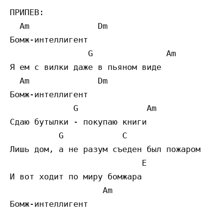
ПРИПЕВ:

  Am              Dm

Бомж-интеллигент

                G               Am

Я ем с вилки даже в пьяном виде

  Am              Dm

Бомж-интеллигент

             G              Am            D
Сдаю бутылки - покупаю книги

          G            C                   
Лишь дом, а не разум съеден был пожаром

                           E

И вот ходит по миру бомжара

                   Am

Бомж-интеллигент
