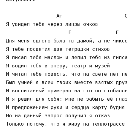
                 Am                     G

Я увидел тебя через линзы очков

                     F               E     
Для меня одного была ты дамой, а не чиксой

Я тебе посвятил две тетрадки стихов

Я писал тебя маслом и лепил тебя из гипса

Я водил тебя в оперу, театр и музей

И читал тебе повесть, что на свете нет печа
Был умней я всех твоих вместе взятых друзей
И воспитанный примерно на сто по стобалльно
И я решил для себя: мне не забыть её глаз

И предложением руки и сердца карту будня ск
Но на данный запрос получил я отказ

Только потому, что я живу на теплотрассе
