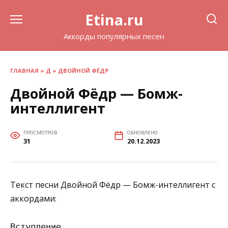
Перейти
Etina.ru
к
содержанию
Аккорды популярных песен
ГЛАВНАЯ
»
Д
»
ДВОЙНОЙ ФЁДР
Двойной Фёдр — Бомж-
интеллигент
ПРОСМОТРОВ
ОБНОВЛЕНО
31
20.12.2023
Текст песни Двойной Фёдр — Бомж-интеллигент с
аккордами:
Вступление
