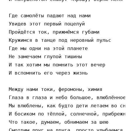
 Где самолёты падают над нами

 Увидев этот первый поцелуй

 Пройдётся ток, прижмёмся губами

 Кружимся в танце под неровный пульс

 Где мы одни на этой планете

 Не замечаем глупой тишины

 И так хотим мы помнить этот вечер

 И вспомнить его через жизнь

 Между нами токи, феромоны, химия

 Глаза в глаза и небо большое, влюблённое и
 Мы влюблены, как будто дети летаем во сне

 И босиком по тёплой, солнечной, прибрежной
 Что такое, думаем, обнимаем за шею

 Смотрим друг на друга, просто улыбаемся, б