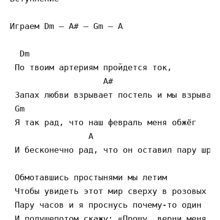
Играем Dm — A# — Gm — A

  Dm

 По твоим артериям пройдется ток,

                   A#

 Запах любви взрывает постель и мы взрываем
 Gm

 Я так рад, что наш февраль меня обжёг

                A

 И бесконечно рад, что он оставил пару шрам
 Обмотавшись простынями мы летим

 Чтобы увидеть этот мир сверху в розовых то
 Пару часов и я проснусь почему-то один

 И полушепотом скажу: «Прошу, верни меня ту