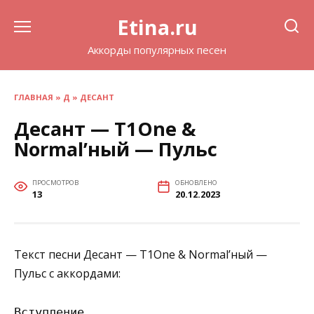
Перейти
Etina.ru
к
содержанию
Аккорды популярных песен
ГЛАВНАЯ
»
Д
»
ДЕСАНТ
Десант — T1One &
Normal’ный — Пульс
ПРОСМОТРОВ
ОБНОВЛЕНО
13
20.12.2023
Текст песни Десант — T1One & Normal’ный —
Пульс с аккордами:
Вступление
