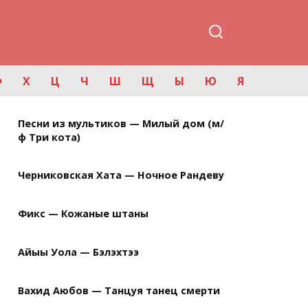
Ф
Х
Ц
Ч
Ш
Щ
Ы
Ю
Я
Песни из мультиков — Милый дом (м/
ф Три кота)
Черниковская Хата — Ночное Рандеву
Фикс — Кожаные штаны
Айыы Уола — Бэлэхтээ
Вахид Аюбов — Танцуя танец смерти