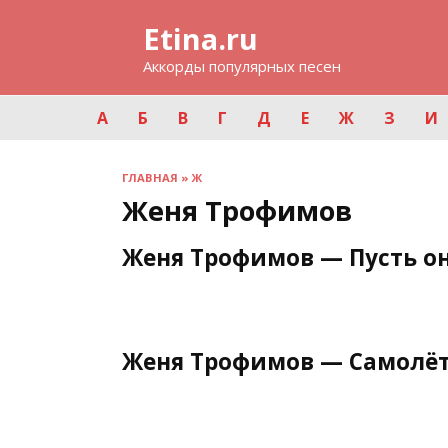
Перейти
Etina.ru
к
содержанию
Аккорды популярных песен
А
Б
В
Г
Д
Е
Ж
З
И
ГЛАВНАЯ
»
Ж
Женя Трофимов
Женя Трофимов — Пусть он
Женя Трофимов — Самолё