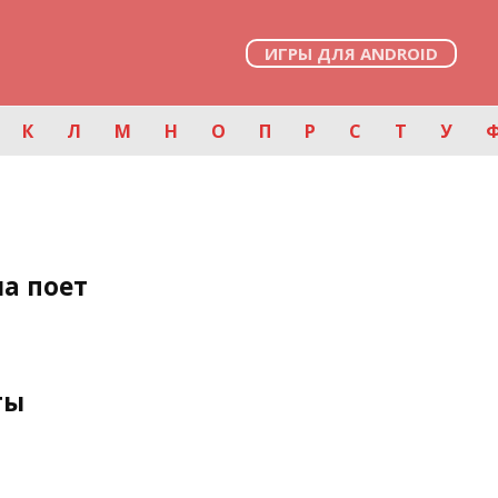
ИГРЫ ДЛЯ ANDROID
К
Л
М
Н
О
П
Р
С
Т
У
а поет
ты