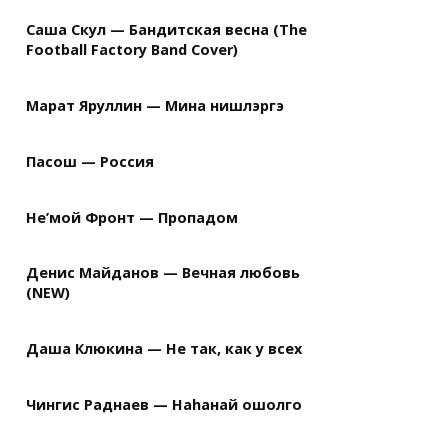
Саша Скул — Бандитская весна (The
Football Factory Band Cover)
Марат Яруллин — Мина нишлэргэ
Пасош — Россия
Не’мой Фронт — Пропадом
Денис Майданов — Вечная любовь
(NEW)
Даша Клюкина — Не так, как у всех
Чингис Раднаев — Наhанай ошолго