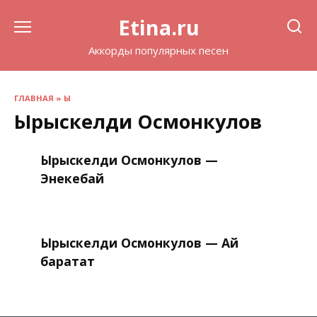
Перейти
Etina.ru
к
содержанию
Аккорды популярных песен
ГЛАВНАЯ
»
Ы
Ырыскелди Осмонкулов
Ырыскелди Осмонкулов —
Энекебай
Ырыскелди Осмонкулов — Ай
баратат