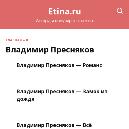
Перейти
Etina.ru
к
содержанию
Аккорды популярных песен
ГЛАВНАЯ
»
В
Владимир Пресняков
Владимир Пресняков — Романс
Владимир Пресняков — Замок из
дождя
Владимир Пресняков — Всё