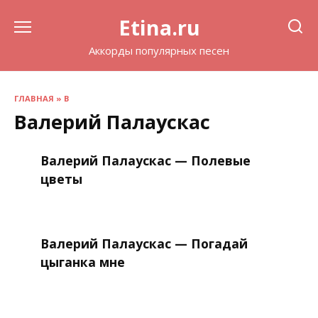
Перейти
Etina.ru
к
содержанию
Аккорды популярных песен
ГЛАВНАЯ
»
В
Валерий Палаускас
Валерий Палаускас — Полевые
цветы
Валерий Палаускас — Погадай
цыганка мне