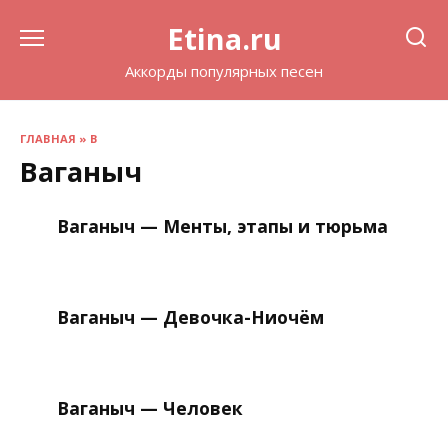
Перейти
Etina.ru
к
содержанию
Аккорды популярных песен
ГЛАВНАЯ
»
В
Ваганыч
Ваганыч — Менты, этапы и тюрьма
Ваганыч — Девочка-Ниочём
Ваганыч — Человек