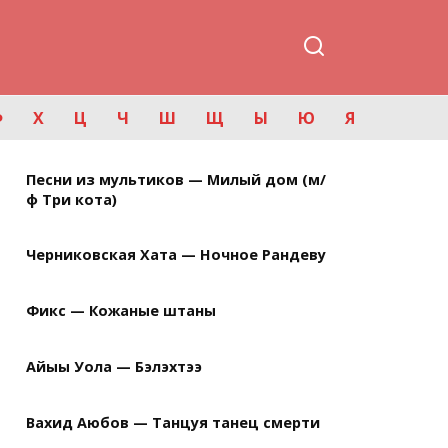
Ф
Х
Ц
Ч
Ш
Щ
Ы
Ю
Я
Песни из мультиков — Милый дом (м/
ф Три кота)
Черниковская Хата — Ночное Рандеву
Фикс — Кожаные штаны
Айыы Уола — Бэлэхтээ
Вахид Аюбов — Танцуя танец смерти