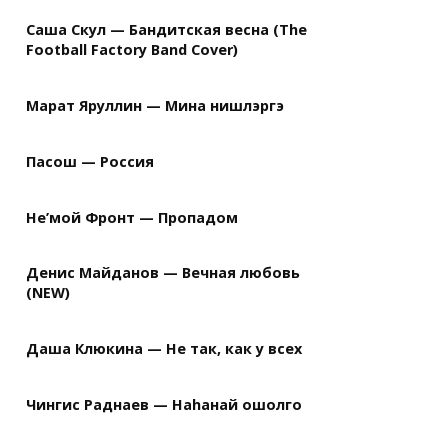
Саша Скул — Бандитская весна (The
Football Factory Band Cover)
Марат Яруллин — Мина нишлэргэ
Пасош — Россия
Не’мой Фронт — Пропадом
Денис Майданов — Вечная любовь
(NEW)
Даша Клюкина — Не так, как у всех
Чингис Раднаев — Наhанай ошолго