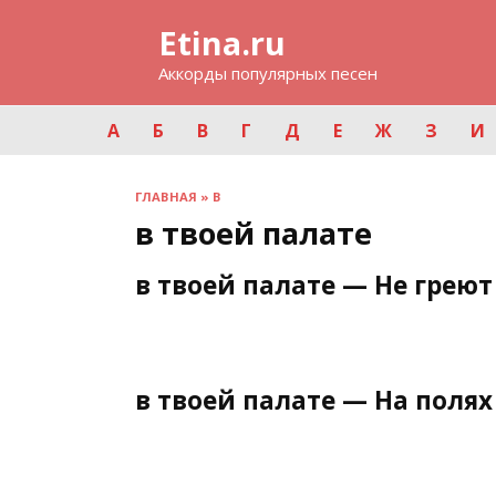
Перейти
Etina.ru
к
содержанию
Аккорды популярных песен
А
Б
В
Г
Д
Е
Ж
З
И
ГЛАВНАЯ
»
В
в твоей палате
в твоей палате — Не греют
в твоей палате — На полях