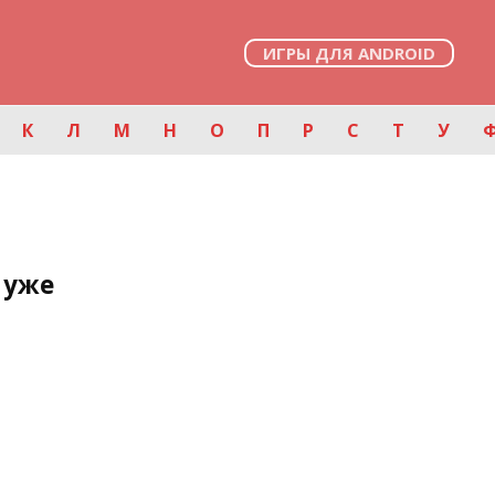
ИГРЫ ДЛЯ ANDROID
К
Л
М
Н
О
П
Р
С
Т
У
 уже