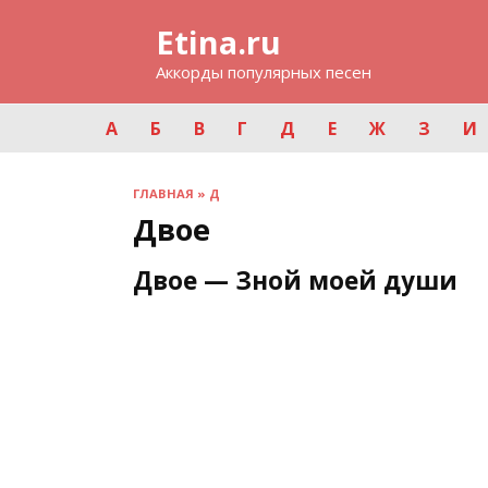
Перейти
Etina.ru
к
содержанию
Аккорды популярных песен
А
Б
В
Г
Д
Е
Ж
З
И
ГЛАВНАЯ
»
Д
Двое
Двое — Зной моей души