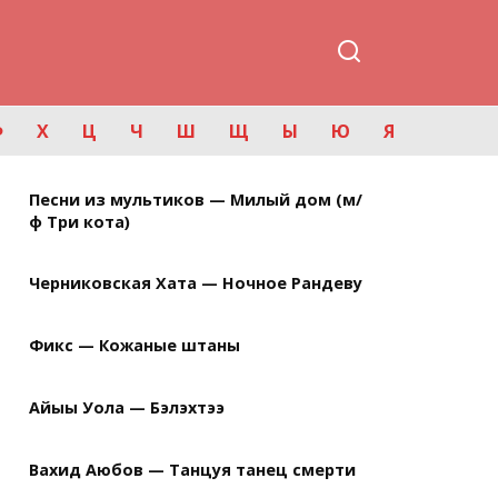
Ф
Х
Ц
Ч
Ш
Щ
Ы
Ю
Я
Песни из мультиков — Милый дом (м/
ф Три кота)
Черниковская Хата — Ночное Рандеву
Фикс — Кожаные штаны
Айыы Уола — Бэлэхтээ
Вахид Аюбов — Танцуя танец смерти