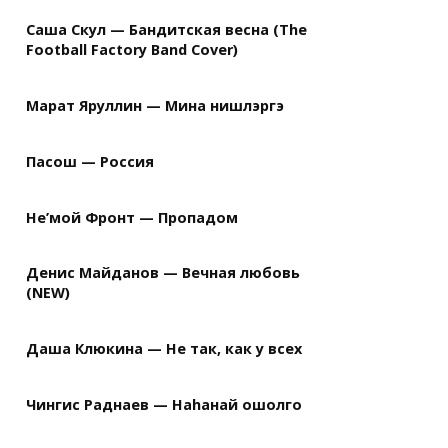
Саша Скул — Бандитская весна (The
Football Factory Band Cover)
Марат Яруллин — Мина нишлэргэ
Пасош — Россия
Не’мой Фронт — Пропадом
Денис Майданов — Вечная любовь
(NEW)
Даша Клюкина — Не так, как у всех
Чингис Раднаев — Наhанай ошолго