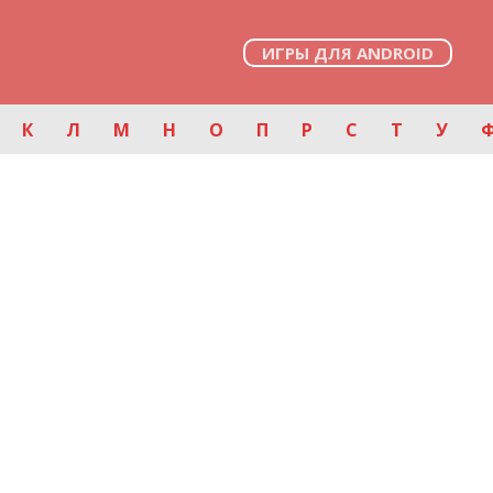
ИГРЫ ДЛЯ ANDROID
К
Л
М
Н
О
П
Р
С
Т
У