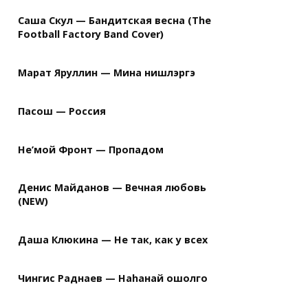
Саша Скул — Бандитская весна (The
Football Factory Band Cover)
Марат Яруллин — Мина нишлэргэ
Пасош — Россия
Не’мой Фронт — Пропадом
Денис Майданов — Вечная любовь
(NEW)
Даша Клюкина — Не так, как у всех
Чингис Раднаев — Наhанай ошолго