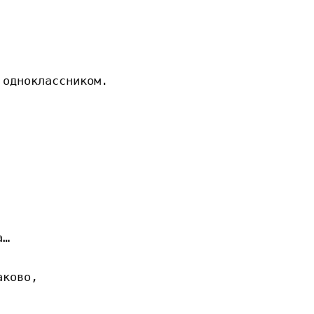
одноклассником.

…

ково,
