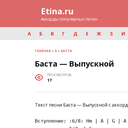
Перейти
Etina.ru
к
содержанию
Аккорды популярных песен
А
Б
В
Г
Д
Е
Ж
З
И
ГЛАВНАЯ
»
Б
»
БАСТА
Баста — Выпускной
ПРОСМОТРОВ
17
Текст песни Баста — Выпускной с аккорд
Вступление: :6/8: Hm | A | G | A 