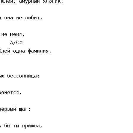
Юлей, амурный хлюпик.

 она не любит.

не меня,

   A/C#

лей одна фамилия.

ю бессонница;

онется.

ервый шаг:

 бы ты пришла.
