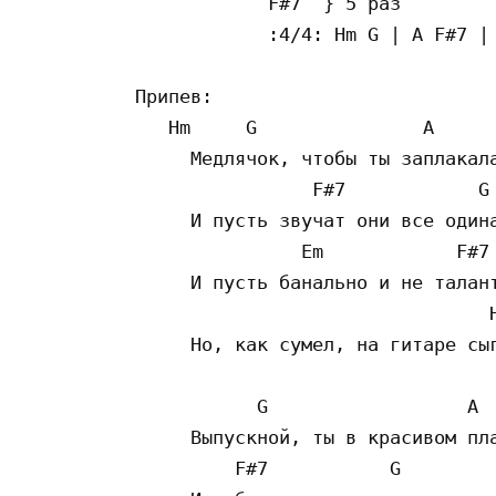
            F#7  } 5 раз

            :4/4: Hm G | A F#7 | 
Припев:

   Hm     G               A

     Медлячок, чтобы ты заплакала
                F#7            G

     И пусть звучат они все одина
               Em            F#7

     И пусть банально и не талант
                                H
     Но, как сумел, на гитаре сыг
           G                  A

     Выпускной, ты в красивом пла
         F#7           G
