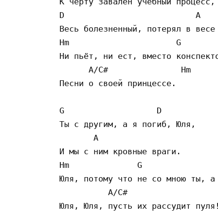
К черту завален учебный процесс, 
D                           A

Весь болезненный, потерял в весе 
Hm                      G        
Ни пьёт, ни ест, вместо конспекто
      A/C#               Hm

Песни о своей принцессе.

G                   D

Ты с другим, а я погиб, Юля,

       A

И мы с ним кровные враги.

Hm              G                
Юля, потому что не со мною ты, а 
          A/C#

Юля, Юля, пусть их рассудит пуля!