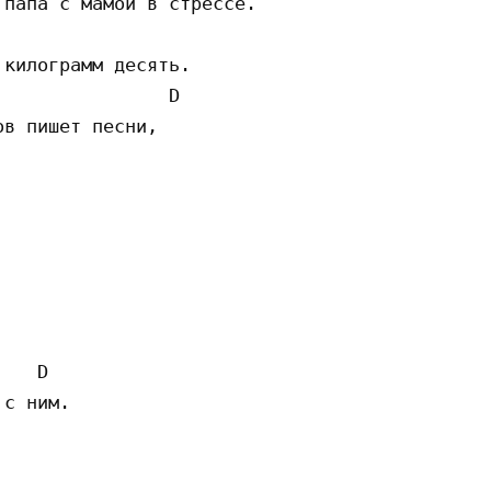
папа с мамой в стрессе.

килограмм десять.

               D

в пишет песни,

   D

с ним.


