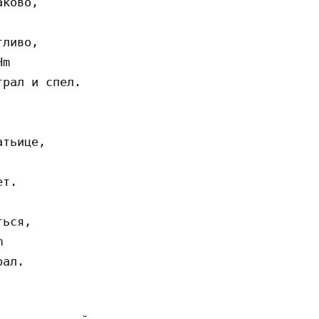
ково,

ливо,

m

рал и спел.

тьице,

т.

ься,



ал.
