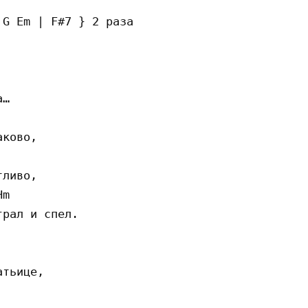
G Em | F#7 } 2 раза

…

ково,

ливо,

m

рал и спел.

тьице,
