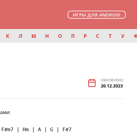
ИГРЫ ДЛЯ ANDROID
К
Л
М
Н
О
П
Р
С
Т
У
ОБНОВЛЕНО
20.12.2023
ами:
F#m7 | Hm | A | G | F#7
