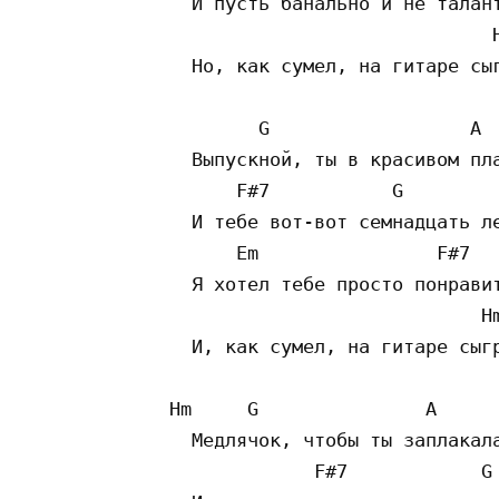
     И пусть банально и не талант
                                H
     Но, как сумел, на гитаре сыг
           G                  A

     Выпускной, ты в красивом пла
         F#7           G

     И тебе вот-вот семнадцать ле
         Em                F#7

     Я хотел тебе просто понравит
                               Hm
     И, как сумел, на гитаре сыгр
   Hm     G               A

     Медлячок, чтобы ты заплакала
                F#7            G
