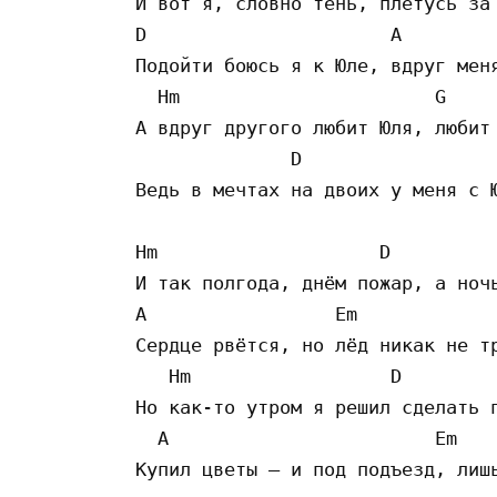
И вот я, словно тень, плетусь за 
D                      A

Подойти боюсь я к Юле, вдруг меня
  Hm                       G

А вдруг другого любит Юля, любит 
              D                  
Ведь в мечтах на двоих у меня с Ю
Hm                    D

И так полгода, днём пожар, а ночь
A                 Em

Сердце рвётся, но лёд никак не тр
   Hm                  D

Но как-то утром я решил сделать п
  A                        Em

Купил цветы – и под подъезд, лишь