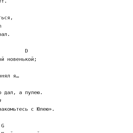
т.

ься,



ал.

        D

й новенькой;

нял я…

 дал, а пулею.



акомьтесь с Юлею».

G
