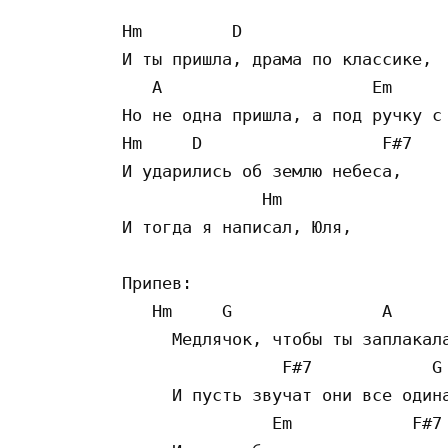
Hm         D

И ты пришла, драма по классике,

   A                     Em

Но не одна пришла, а под ручку с 
Hm     D                  F#7

И ударились об землю небеса,

              Hm

И тогда я написал, Юля,

Припев:

   Hm     G               A

     Медлячок, чтобы ты заплакала
                F#7            G

     И пусть звучат они все одина
               Em            F#7
