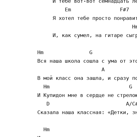
     И тебе вот-вот семнадцать ле
         Em                F#7

     Я хотел тебе просто понравит
                               Hm
     И, как сумел, на гитаре сыгр
Hm               G               
Вся наша школа сошла с ума от это
                     A

В мой класс она зашла, и сразу по
  Hm                          G

И Купидон мне в сердце не стрелою
   D                         A/C#
Сказала наша классная: «Детки, зн
  Hm                             