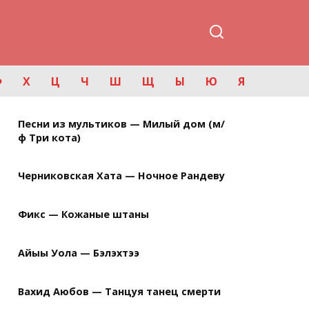
Ф
Х
Ц
Ч
Ш
Щ
Ы
Ю
Я
Песни из мультиков — Милый дом (м/
ф Три кота)
Черниковская Хата — Ночное Рандеву
Фикс — Кожаные штаны
Айыы Уола — Бэлэхтээ
Вахид Аюбов — Танцуя танец смерти