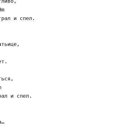
ливо,

m

рал и спел.

тьице,

т.

ься,



ал и спел.

…
