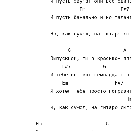
     И пусть звучат они все одина
               Em            F#7

     И пусть банально и не талант
                                H
     Но, как сумел, на гитаре сыг
           G                  A

     Выпускной, ты в красивом пла
         F#7           G

     И тебе вот-вот семнадцать ле
         Em                F#7

     Я хотел тебе просто понравит
                               Hm
     И, как сумел, на гитаре сыгр
Hm                      G
