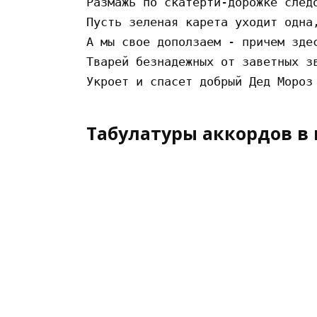
Размажь по скатеpти-доpожке следо
Пусть зеленая каpета уходит одна,
А мы свое доползаем - пpичем здес
Тваpей безнадежных от заветных зв
Табулатуры аккордов в 