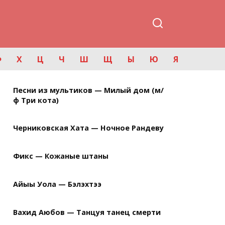
Ф
Х
Ц
Ч
Ш
Щ
Ы
Ю
Я
Песни из мультиков — Милый дом (м/
ф Три кота)
Черниковская Хата — Ночное Рандеву
Фикс — Кожаные штаны
Айыы Уола — Бэлэхтээ
Вахид Аюбов — Танцуя танец смерти