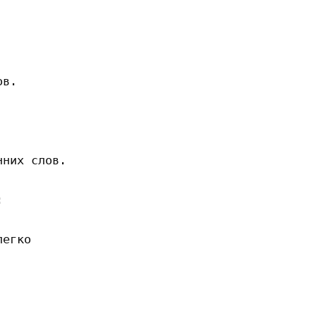
в.

них слов.



егко
