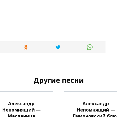
Другие песни
Александр
Александр
Непомнящий —
Непомнящий —
Масленица
Лимоновский блю