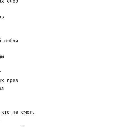
х слез

з

 любви

ы



х гpез

з

кто не смог.


