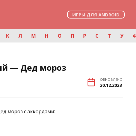
ИГРЫ ДЛЯ ANDROID
К
Л
М
Н
О
П
Р
С
Т
У
й — Дед мороз
ОБНОВЛЕНО
20.12.2023
ед мороз с аккордами: