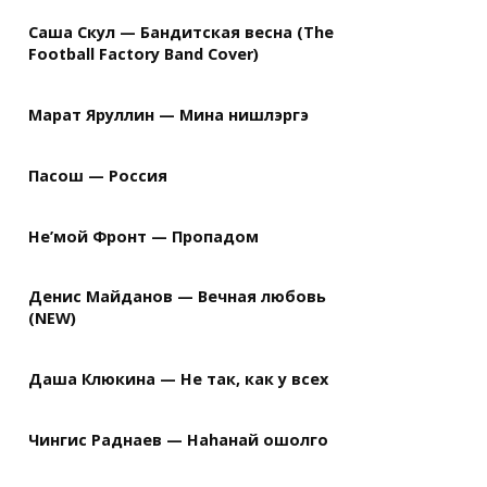
Саша Скул — Бандитская весна (The
Football Factory Band Cover)
Марат Яруллин — Мина нишлэргэ
Пасош — Россия
Не’мой Фронт — Пропадом
Денис Майданов — Вечная любовь
(NEW)
Даша Клюкина — Не так, как у всех
Чингис Раднаев — Наhанай ошолго