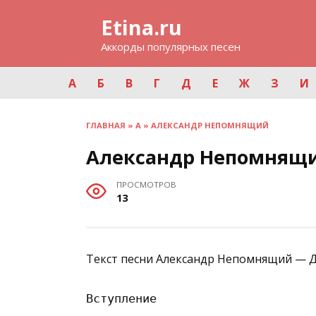
Перейти
Etina.ru
к
содержанию
Аккорды популярных песен
А
Б
В
Г
Д
Е
Ж
З
И
ГЛАВНАЯ
»
А
»
АЛЕКСАНДР НЕПОМНЯЩИЙ
Александр Непомнящи
ПРОСМОТРОВ
13
Текст песни Александр Непомнящий — Д
Вступление
