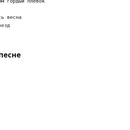
м гоpдый плевок



ь весна

езд

песне