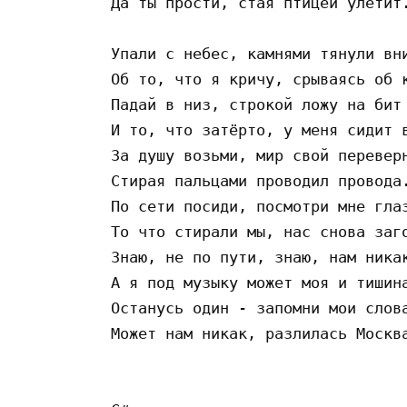
Да ты прости, стая птицей улетит.
Упали с небес, камнями тянули вни
Об то, что я кричу, срываясь об к
Падай в низ, строкой ложу на бит

И то, что затёрто, у меня сидит в
За душу возьми, мир свой переверн
Стирая пальцами проводил провода.
По сети посиди, посмотри мне глаз
То что стирали мы, нас снова заго
Знаю, не по пути, знаю, нам никак
А я под музыку может моя и тишина
Останусь один - запомни мои слова
Может нам никак, разлилась Москва