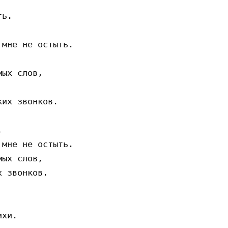
ь.

мне не остыть.

ых слов,

их звонков.



мне не остыть.

ых слов,

 звонков.

хи.
