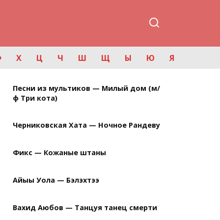
Ф
Х
Ц
Ч
Ш
Щ
Ы
Ю
Я
Песни из мультиков — Милый дом (м/
ф Три кота)
Черниковская Хата — Ночное Рандеву
Фикс — Кожаные штаны
Айыы Уола — Бэлэхтээ
Вахид Аюбов — Танцуя танец смерти