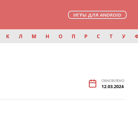
ИГРЫ ДЛЯ ANDROID
К
Л
М
Н
О
П
Р
С
Т
У
ОБНОВЛЕНО
12.03.2024