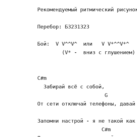
Рекомендуемый ритмический рисунок
Перебор: Б3231323

Бой:  V V^^V^  или   V V*^^V*^

        (V* -  вниз с глушением)

C#m

  Забирай всё с собой, 

                      G          
От сети отключай телефоны, давай 
                                 
Запомни настрой - я не такой как 
                     C#m
