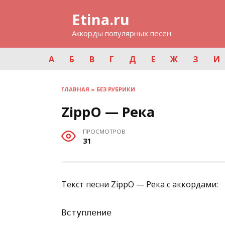
Перейти
Etina.ru
к
содержанию
Аккорды популярных песен
А
Б
В
Г
Д
Е
Ж
З
И
ГЛАВНАЯ
»
БЕЗ РУБРИКИ
ZippO — Река
ПРОСМОТРОВ
31
Текст песни ZippO — Река с аккордами:
Вступление
