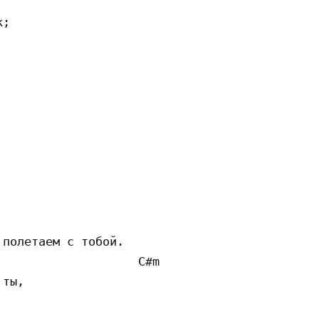
;

                                         G#m

полетаем с тобой.

                   C#m

ты, 
