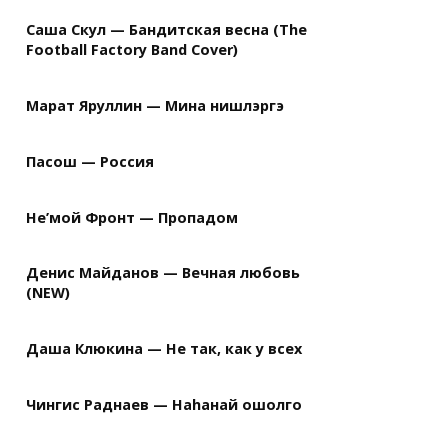
Саша Скул — Бандитская весна (The
Football Factory Band Cover)
Марат Яруллин — Мина нишлэргэ
Пасош — Россия
Не’мой Фронт — Пропадом
Денис Майданов — Вечная любовь
(NEW)
Даша Клюкина — Не так, как у всех
Чингис Раднаев — Наhанай ошолго