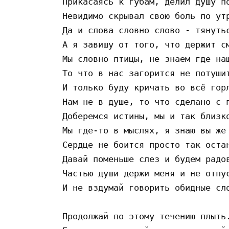
Прикасаясь к губам, делил душу по
Невидимо скрывал свою боль по утр
Да и слова словно слово - тянутьс
А я завишу от того, что держит см
Мы словно птицы, не знаем где наш
То что в нас загорится не потушит
И только буду кричать во всё горл
Нам не в душе, то что сделано с п
Доберемся истины, мы и так близко
Мы где-то в мыслях, я знаю вы же 
Сердце не боится просто так остан
Давай поменьше слез и будем радов
Частью души держи меня и не отпус
И не вздумай говорить обидные сло
Продолжай по этому течению плыть.