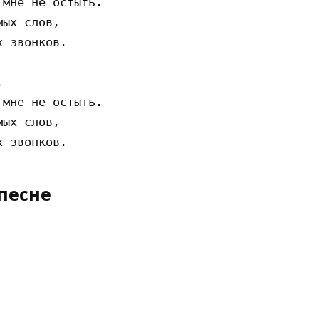
мне не остыть.

ых слов,

 звонков.



мне не остыть.

ых слов,

песне