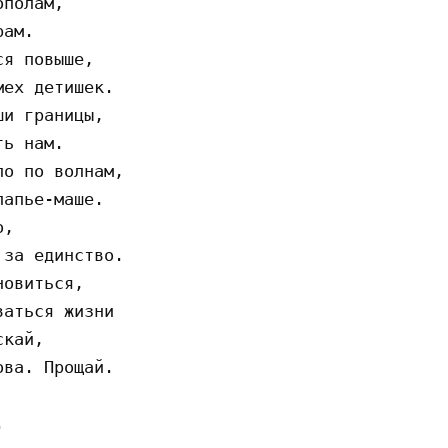
полам,

ам.

я повыше,

ех детишек.

и границы,

ь нам.

о по волнам,

апье-маше.

,

за единство.

овиться,

аться жизни

кай,

ва. Прощай.


