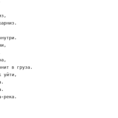


з,

арниз.

нутри.

и,



а,

нит в груза.

 уйти,

.

.

-река.
